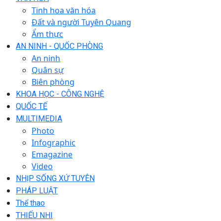
Tinh hoa văn hóa
Đất và người Tuyên Quang
Ẩm thực
AN NINH - QUỐC PHÒNG
An ninh
Quân sự
Biên phòng
KHOA HỌC - CÔNG NGHỆ
QUỐC TẾ
MULTIMEDIA
Photo
Infographic
Emagazine
Video
NHỊP SỐNG XỨ TUYÊN
PHÁP LUẬT
Thể thao
THIẾU NHI