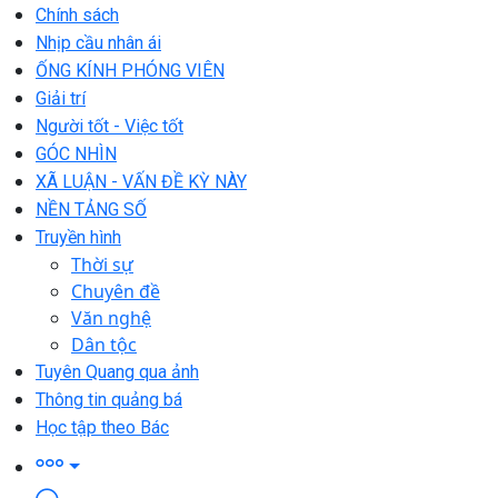
Chính sách
Nhịp cầu nhân ái
ỐNG KÍNH PHÓNG VIÊN
Giải trí
Người tốt - Việc tốt
GÓC NHÌN
XÃ LUẬN - VẤN ĐỀ KỲ NÀY
NỀN TẢNG SỐ
Truyền hình
Thời sự
Chuyên đề
Văn nghệ
Dân tộc
Tuyên Quang qua ảnh
Thông tin quảng bá
Học tập theo Bác