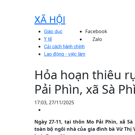
XÃ HỘI
Facebook
Giáo dục
Zalo
Y tế
Cải cách hành chính
Lao động - việc làm
Hỏa hoạn thiêu r
Pải Phìn, xã Sà Ph
17:03, 27/11/2025
Ngày 27-11, tại thôn Mo Pải Phìn, xã S
toàn bộ ngôi nhà của gia đình bà Vừ Thị 