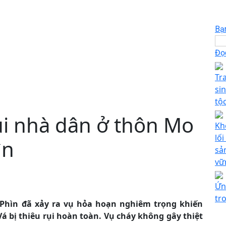
Bạ
Đọc
Tr
si
tộ
ụi nhà dân ở thôn Mo
Kh
lố
ìn
sả
vữ
Ứn
tr
à Phìn đã xảy ra vụ hỏa hoạn nghiêm trọng khiến
Vá bị thiêu rụi hoàn toàn. Vụ cháy không gây thiệt