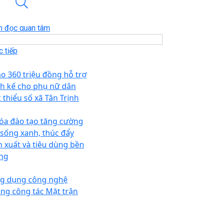
n đọc quan tâm
 tiếp
ao 360 triệu đồng hỗ trợ
nh kế cho phụ nữ dân
c thiểu số xã Tân Trịnh
óa đào tạo tăng cường
i sống xanh, thúc đẩy
n xuất và tiêu dùng bền
ng
g dụng công nghệ
ong công tác Mặt trận