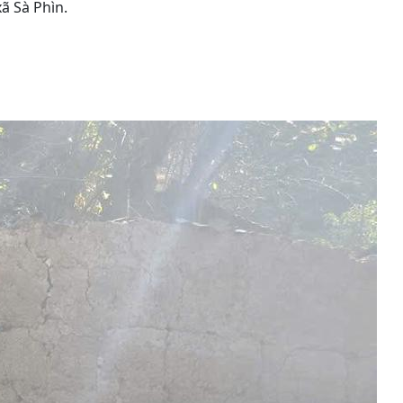
ã Sà Phìn.