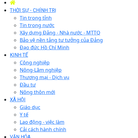
THỜI SỰ - CHÍNH TRỊ
Tin trong tỉnh
Tin trong nước
Xây dựng Đảng - Nhà nước - MTTQ
Bảo vệ nền tảng tư tưởng của Đảng
Đạo đức Hồ Chí Minh
KINH TẾ
Công nghiệp
Nông-Lâm nghiệp
Thương mại - Dịch vụ
Đầu tư
Nông thôn mới
XÃ HỘI
Giáo dục
Y tế
Lao động - việc làm
Cải cách hành chính
VĂN HÓA