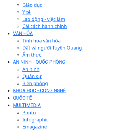
Giáo dục
Y tế
Lao động - việc làm
Cải cách hành chính
VĂN HÓA
Tinh hoa văn hóa
Đất và người Tuyên Quang
Ẩm thực
AN NINH - QUỐC PHÒNG
An ninh
Quân sự
Biên phòng
KHOA HỌC - CÔNG NGHỆ
QUỐC TẾ
MULTIMEDIA
Photo
Infographic
Emagazine