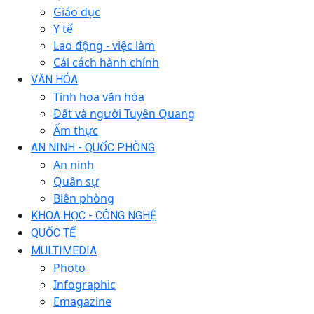
Giáo dục
Y tế
Lao động - việc làm
Cải cách hành chính
VĂN HÓA
Tinh hoa văn hóa
Đất và người Tuyên Quang
Ẩm thực
AN NINH - QUỐC PHÒNG
An ninh
Quân sự
Biên phòng
KHOA HỌC - CÔNG NGHỆ
QUỐC TẾ
MULTIMEDIA
Photo
Infographic
Emagazine