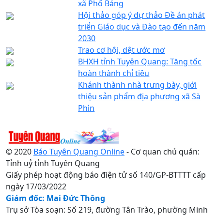
xã Phố Bảng
Hội thảo góp ý dự thảo Đề án phát
triển Giáo dục và Đào tạo đến năm
2030
Trao cơ hội, dệt ước mơ
BHXH tỉnh Tuyên Quang: Tăng tốc
hoàn thành chỉ tiêu
Khánh thành nhà trưng bày, giới
thiệu sản phẩm địa phương xã Sà
Phìn
© 2020
Báo Tuyên Quang Online
- Cơ quan chủ quản:
Tỉnh uỷ tỉnh Tuyên Quang
Giấy phép hoạt động báo điện tử số 140/GP-BTTTT cấp
ngày 17/03/2022
Giám đốc: Mai Đức Thông
Trụ sở Tòa soạn: Số 219, đường Tân Trào, phường Minh