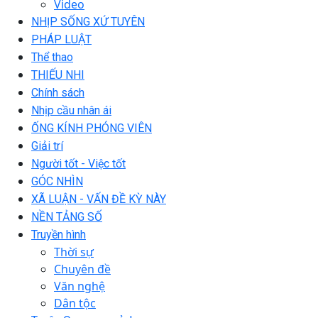
Video
NHỊP SỐNG XỨ TUYÊN
PHÁP LUẬT
Thể thao
THIẾU NHI
Chính sách
Nhịp cầu nhân ái
ỐNG KÍNH PHÓNG VIÊN
Giải trí
Người tốt - Việc tốt
GÓC NHÌN
XÃ LUẬN - VẤN ĐỀ KỲ NÀY
NỀN TẢNG SỐ
Truyền hình
Thời sự
Chuyên đề
Văn nghệ
Dân tộc