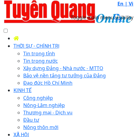
En |
Vi
Toggle main menu visibility
THỜI SỰ - CHÍNH TRỊ
Tin trong tỉnh
Tin trong nước
Xây dựng Đảng - Nhà nước - MTTQ
Bảo vệ nền tảng tư tưởng của Đảng
Đạo đức Hồ Chí Minh
KINH TẾ
Công nghiệp
Nông-Lâm nghiệp
Thương mại - Dịch vụ
Đầu tư
Nông thôn mới
XÃ HỘI