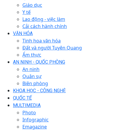
Giáo dục
Y tế
Lao động - việc làm
Cải cách hành chính
VĂN HÓA
Tinh hoa văn hóa
Đất và người Tuyên Quang
Ẩm thực
AN NINH - QUỐC PHÒNG
An ninh
Quân sự
Biên phòng
KHOA HỌC - CÔNG NGHỆ
QUỐC TẾ
MULTIMEDIA
Photo
Infographic
Emagazine