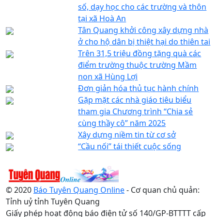
số, dạy học cho các trường và thôn
tại xã Hoà An
Tân Quang khởi công xây dựng nhà
ở cho hộ dân bị thiệt hại do thiên tai
Trên 31,5 triệu đồng tặng quà các
điểm trường thuộc trường Mầm
non xã Hùng Lợi
Đơn giản hóa thủ tục hành chính
Gặp mặt các nhà giáo tiêu biểu
tham gia Chương trình “Chia sẻ
cùng thầy cô” năm 2025
Xây dựng niềm tin từ cơ sở
“Cầu nối” tái thiết cuộc sống
© 2020
Báo Tuyên Quang Online
- Cơ quan chủ quản:
Tỉnh uỷ tỉnh Tuyên Quang
Giấy phép hoạt động báo điện tử số 140/GP-BTTTT cấp