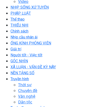
Video
NHỊP SỐNG XỨ TUYÊN
PHÁP LUẬT
Thể thao
THIẾU NHI
Chính sách
Nhịp cầu nhân ái
ỐNG KÍNH PHÓNG VIÊN
Giải trí
Người tốt - Việc tốt
GÓC NHÌN
XÃ LUẬN - VẤN ĐỀ KỲ NÀY
NỀN TẢNG SỐ
Truyền hình
Thời sự
Chuyên đề
Văn nghệ
Dân tộc