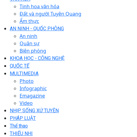
Tinh hoa văn hóa
Đất và người Tuyên Quang
Ẩm thực
AN NINH - QUỐC PHÒNG
An ninh
Quân sự
Biên phòng
KHOA HỌC - CÔNG NGHỆ
QUỐC TẾ
MULTIMEDIA
Photo
Infographic
Emagazine
Video
NHỊP SỐNG XỨ TUYÊN
PHÁP LUẬT
Thể thao
THIẾU NHI