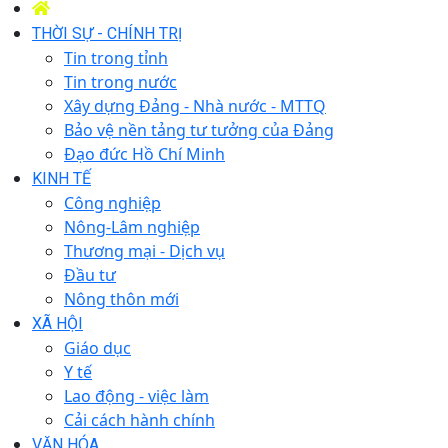
THỜI SỰ - CHÍNH TRỊ
Tin trong tỉnh
Tin trong nước
Xây dựng Đảng - Nhà nước - MTTQ
Bảo vệ nền tảng tư tưởng của Đảng
Đạo đức Hồ Chí Minh
KINH TẾ
Công nghiệp
Nông-Lâm nghiệp
Thương mại - Dịch vụ
Đầu tư
Nông thôn mới
XÃ HỘI
Giáo dục
Y tế
Lao động - việc làm
Cải cách hành chính
VĂN HÓA