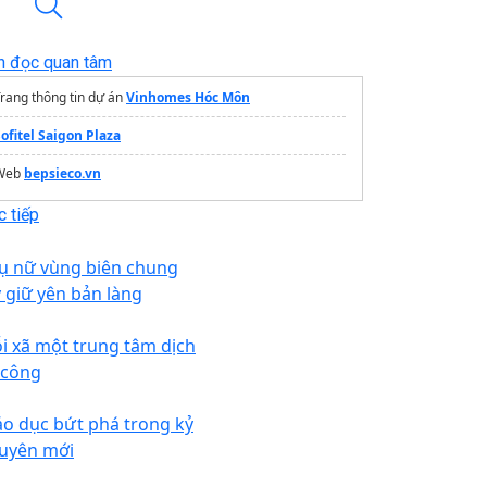
n đọc quan tâm
rang thông tin dự án
Vinhomes Hóc Môn
ofitel Saigon Plaza
Web
bepsieco.vn
 tiếp
ụ nữ vùng biên chung
y giữ yên bản làng
i xã một trung tâm dịch
 công
áo dục bứt phá trong kỷ
uyên mới