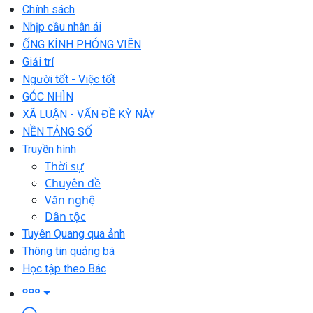
Chính sách
Nhịp cầu nhân ái
ỐNG KÍNH PHÓNG VIÊN
Giải trí
Người tốt - Việc tốt
GÓC NHÌN
XÃ LUẬN - VẤN ĐỀ KỲ NÀY
NỀN TẢNG SỐ
Truyền hình
Thời sự
Chuyên đề
Văn nghệ
Dân tộc
Tuyên Quang qua ảnh
Thông tin quảng bá
Học tập theo Bác