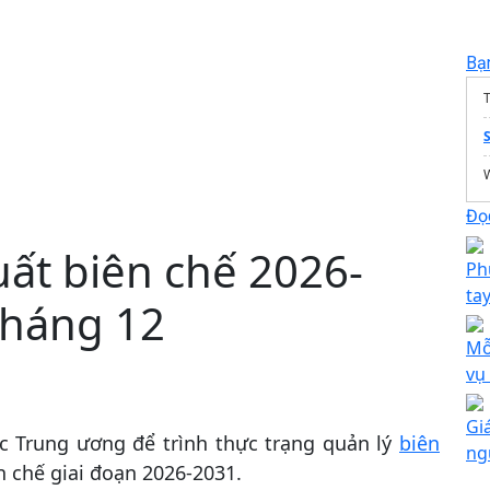
Bạ
T
S
Đọc
uất biên chế 2026-
Ph
ta
tháng 12
Mỗ
vụ
Gi
c Trung ương để trình thực trạng quản lý
biên
ng
n chế giai đoạn 2026-2031.