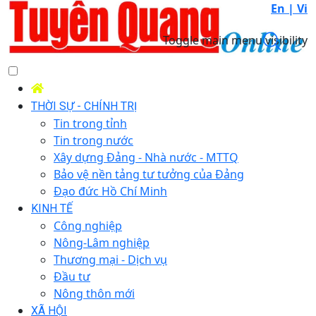
En |
Vi
Toggle main menu visibility
THỜI SỰ - CHÍNH TRỊ
Tin trong tỉnh
Tin trong nước
Xây dựng Đảng - Nhà nước - MTTQ
Bảo vệ nền tảng tư tưởng của Đảng
Đạo đức Hồ Chí Minh
KINH TẾ
Công nghiệp
Nông-Lâm nghiệp
Thương mại - Dịch vụ
Đầu tư
Nông thôn mới
XÃ HỘI