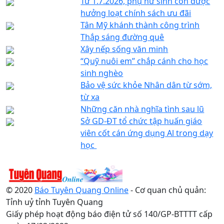
Từ 1.7.2026, phụ nữ sinh con được
hưởng loạt chính sách ưu đãi
Tân Mỹ khánh thành công trình
Thắp sáng đường quê
Xây nếp sống văn minh
“Quỹ nuôi em” chắp cánh cho học
sinh nghèo
Bảo vệ sức khỏe Nhân dân từ sớm,
từ xa
Những căn nhà nghĩa tình sau lũ
Sở GD-ĐT tổ chức tập huấn giáo
viên cốt cán ứng dụng Al trong dạy
học
© 2020
Báo Tuyên Quang Online
- Cơ quan chủ quản:
Tỉnh uỷ tỉnh Tuyên Quang
Giấy phép hoạt động báo điện tử số 140/GP-BTTTT cấp