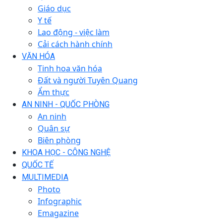
Giáo dục
Y tế
Lao động - việc làm
Cải cách hành chính
VĂN HÓA
Tinh hoa văn hóa
Đất và người Tuyên Quang
Ẩm thực
AN NINH - QUỐC PHÒNG
An ninh
Quân sự
Biên phòng
KHOA HỌC - CÔNG NGHỆ
QUỐC TẾ
MULTIMEDIA
Photo
Infographic
Emagazine