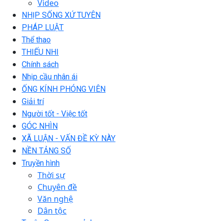
Video
NHỊP SỐNG XỨ TUYÊN
PHÁP LUẬT
Thể thao
THIẾU NHI
Chính sách
Nhịp cầu nhân ái
ỐNG KÍNH PHÓNG VIÊN
Giải trí
Người tốt - Việc tốt
GÓC NHÌN
XÃ LUẬN - VẤN ĐỀ KỲ NÀY
NỀN TẢNG SỐ
Truyền hình
Thời sự
Chuyên đề
Văn nghệ
Dân tộc