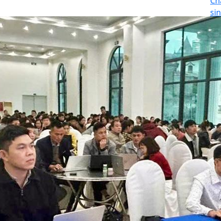
Ch
si