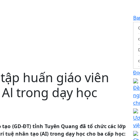
Bạ
c
tập huấn giáo viên
T
Đọc
 Al trong dạy học
Đề
ng
ch
Ươ
vi
o tạo (GD-ĐT) tỉnh Tuyên Quang đã tổ chức các lớp
S
rí tuệ nhân tạo (AI) trong dạy học cho ba cấp học: