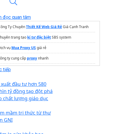
n đọc quan tâm
Công Ty Chuyên
Thiết Kế Web Giá Rẻ
Giá Cạnh Tranh
chuyên trang tạo
kí tự đặc biệt
SBS system
Dịch vụ
Mua Proxy US
giá rẻ
ông ty cung cấp
proxy
nhanh
rang thông tin dự án
Vinhomes Hóc Môn
 tiếp
Kho
sim giá gốc
uy tín
 xuất đầu tư hơn 580
Phần mềm quản lý bán hàng online
hìn tỷ đồng tạo đột phá
o chất lượng giáo dục
Mua Phần mềm
kaspersky
Chính hãng giá rẻ
Giải pháp
Phần mềm nhân sự
toàn diện
m mầm tri thức từ thư
ện GNI
telia Beach Resort
Chứng chỉ PTE du học Úc