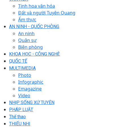
Tinh hoa văn hóa
Đất và người Tuyên Quang
Ẩm thực
AN NINH - QUỐC PHÒNG
An ninh
Quân sự
Biên phòng
KHOA HỌC - CÔNG NGHỆ
QUỐC TẾ
MULTIMEDIA
Photo
Infographic
Emagazine
Video
NHỊP SỐNG XỨ TUYÊN
PHÁP LUẬT
Thể thao
THIẾU NHI