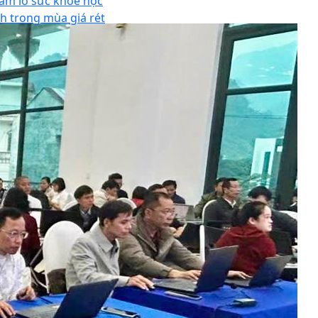
ăm lo sức khỏe học
nh trong mùa giá rét