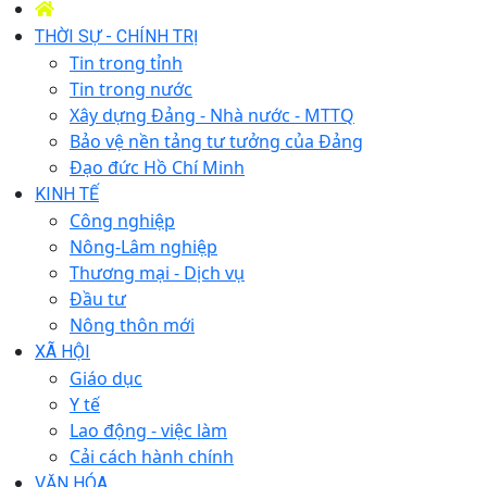
THỜI SỰ - CHÍNH TRỊ
Tin trong tỉnh
Tin trong nước
Xây dựng Đảng - Nhà nước - MTTQ
Bảo vệ nền tảng tư tưởng của Đảng
Đạo đức Hồ Chí Minh
KINH TẾ
Công nghiệp
Nông-Lâm nghiệp
Thương mại - Dịch vụ
Đầu tư
Nông thôn mới
XÃ HỘI
Giáo dục
Y tế
Lao động - việc làm
Cải cách hành chính
VĂN HÓA