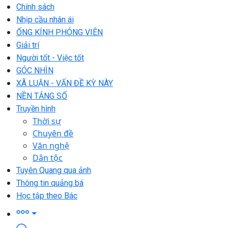
Chính sách
Nhịp cầu nhân ái
ỐNG KÍNH PHÓNG VIÊN
Giải trí
Người tốt - Việc tốt
GÓC NHÌN
XÃ LUẬN - VẤN ĐỀ KỲ NÀY
NỀN TẢNG SỐ
Truyền hình
Thời sự
Chuyên đề
Văn nghệ
Dân tộc
Tuyên Quang qua ảnh
Thông tin quảng bá
Học tập theo Bác