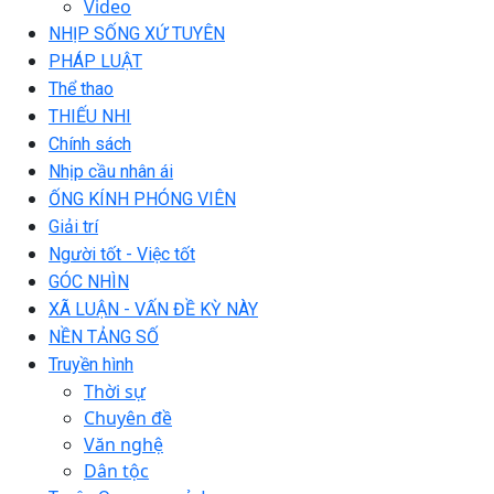
Video
NHỊP SỐNG XỨ TUYÊN
PHÁP LUẬT
Thể thao
THIẾU NHI
Chính sách
Nhịp cầu nhân ái
ỐNG KÍNH PHÓNG VIÊN
Giải trí
Người tốt - Việc tốt
GÓC NHÌN
XÃ LUẬN - VẤN ĐỀ KỲ NÀY
NỀN TẢNG SỐ
Truyền hình
Thời sự
Chuyên đề
Văn nghệ
Dân tộc