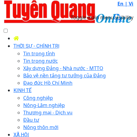
En |
Vi
Toggle main menu visibility
THỜI SỰ - CHÍNH TRỊ
Tin trong tỉnh
Tin trong nước
Xây dựng Đảng - Nhà nước - MTTQ
Bảo vệ nền tảng tư tưởng của Đảng
Đạo đức Hồ Chí Minh
KINH TẾ
Công nghiệp
Nông-Lâm nghiệp
Thương mại - Dịch vụ
Đầu tư
Nông thôn mới
XÃ HỘI