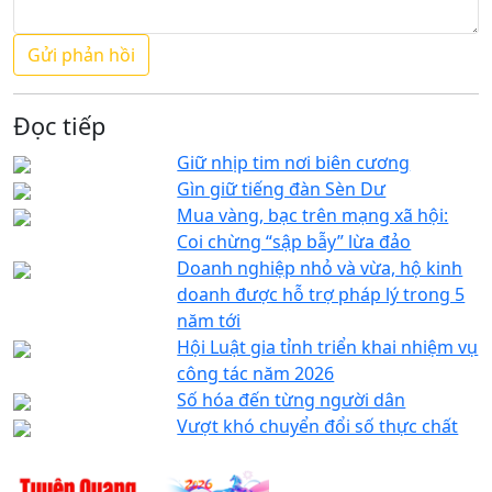
Đọc tiếp
Giữ nhịp tim nơi biên cương
Gìn giữ tiếng đàn Sèn Dư
Mua vàng, bạc trên mạng xã hội:
Coi chừng “sập bẫy” lừa đảo
Doanh nghiệp nhỏ và vừa, hộ kinh
doanh được hỗ trợ pháp lý trong 5
năm tới
Hội Luật gia tỉnh triển khai nhiệm vụ
công tác năm 2026
Số hóa đến từng người dân
Vượt khó chuyển đổi số thực chất