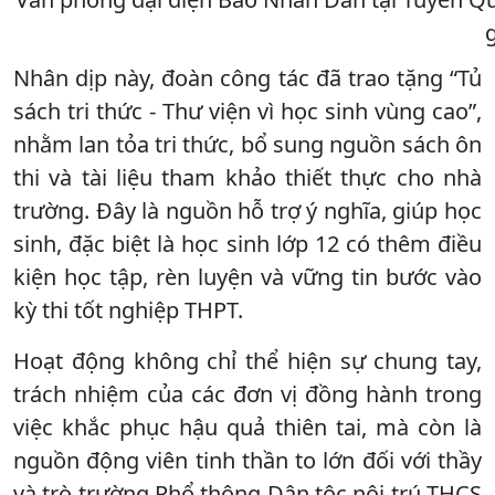
g
Nhân dịp này, đoàn công tác đã trao tặng “Tủ
sách tri thức - Thư viện vì học sinh vùng cao”,
nhằm lan tỏa tri thức, bổ sung nguồn sách ôn
thi và tài liệu tham khảo thiết thực cho nhà
trường. Đây là nguồn hỗ trợ ý nghĩa, giúp học
sinh, đặc biệt là học sinh lớp 12 có thêm điều
kiện học tập, rèn luyện và vững tin bước vào
kỳ thi tốt nghiệp THPT.
Hoạt động không chỉ thể hiện sự chung tay,
trách nhiệm của các đơn vị đồng hành trong
việc khắc phục hậu quả thiên tai, mà còn là
nguồn động viên tinh thần to lớn đối với thầy
và trò trường Phổ thông Dân tộc nội trú THCS