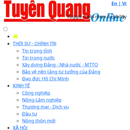
En |
Vi
Toggle main menu visibility
THỜI SỰ - CHÍNH TRỊ
Tin trong tỉnh
Tin trong nước
Xây dựng Đảng - Nhà nước - MTTQ
Bảo vệ nền tảng tư tưởng của Đảng
Đạo đức Hồ Chí Minh
KINH TẾ
Công nghiệp
Nông-Lâm nghiệp
Thương mại - Dịch vụ
Đầu tư
Nông thôn mới
XÃ HỘI