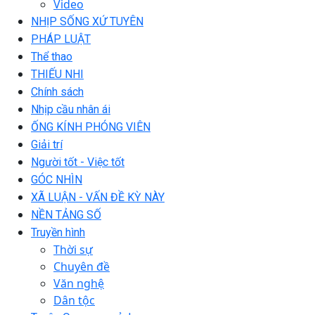
Video
NHỊP SỐNG XỨ TUYÊN
PHÁP LUẬT
Thể thao
THIẾU NHI
Chính sách
Nhịp cầu nhân ái
ỐNG KÍNH PHÓNG VIÊN
Giải trí
Người tốt - Việc tốt
GÓC NHÌN
XÃ LUẬN - VẤN ĐỀ KỲ NÀY
NỀN TẢNG SỐ
Truyền hình
Thời sự
Chuyên đề
Văn nghệ
Dân tộc