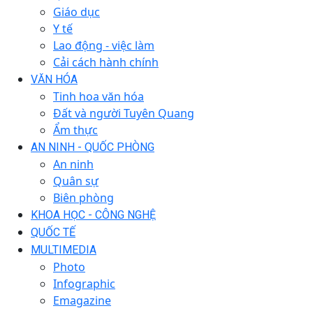
Giáo dục
Y tế
Lao động - việc làm
Cải cách hành chính
VĂN HÓA
Tinh hoa văn hóa
Đất và người Tuyên Quang
Ẩm thực
AN NINH - QUỐC PHÒNG
An ninh
Quân sự
Biên phòng
KHOA HỌC - CÔNG NGHỆ
QUỐC TẾ
MULTIMEDIA
Photo
Infographic
Emagazine