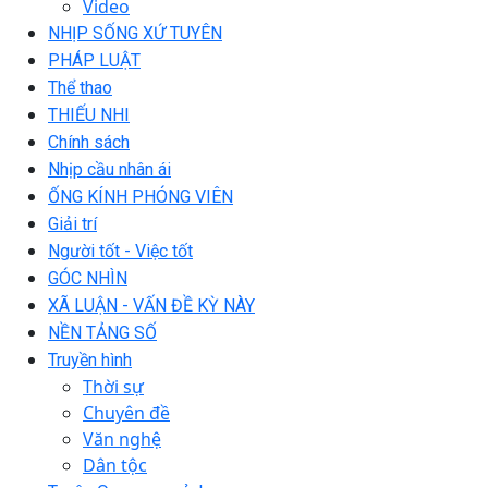
Video
NHỊP SỐNG XỨ TUYÊN
PHÁP LUẬT
Thể thao
THIẾU NHI
Chính sách
Nhịp cầu nhân ái
ỐNG KÍNH PHÓNG VIÊN
Giải trí
Người tốt - Việc tốt
GÓC NHÌN
XÃ LUẬN - VẤN ĐỀ KỲ NÀY
NỀN TẢNG SỐ
Truyền hình
Thời sự
Chuyên đề
Văn nghệ
Dân tộc