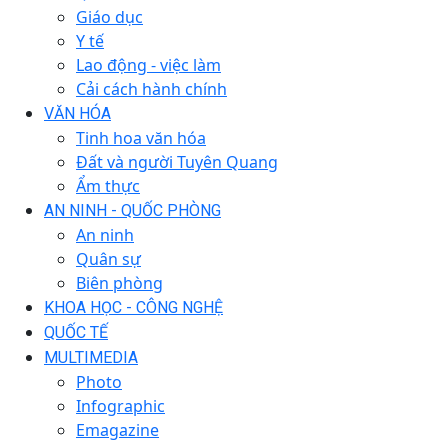
Giáo dục
Y tế
Lao động - việc làm
Cải cách hành chính
VĂN HÓA
Tinh hoa văn hóa
Đất và người Tuyên Quang
Ẩm thực
AN NINH - QUỐC PHÒNG
An ninh
Quân sự
Biên phòng
KHOA HỌC - CÔNG NGHỆ
QUỐC TẾ
MULTIMEDIA
Photo
Infographic
Emagazine