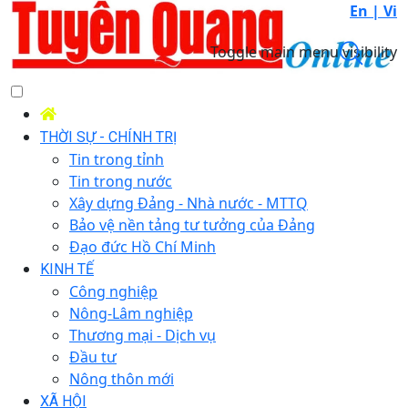
En |
Vi
Toggle main menu visibility
THỜI SỰ - CHÍNH TRỊ
Tin trong tỉnh
Tin trong nước
Xây dựng Đảng - Nhà nước - MTTQ
Bảo vệ nền tảng tư tưởng của Đảng
Đạo đức Hồ Chí Minh
KINH TẾ
Công nghiệp
Nông-Lâm nghiệp
Thương mại - Dịch vụ
Đầu tư
Nông thôn mới
XÃ HỘI