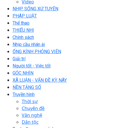
Video
NHỊP SỐNG XỨ TUYÊN
PHÁP LUẬT
Thể thao
THIẾU NHI
Chính sách
Nhịp cầu nhân ái
ỐNG KÍNH PHÓNG VIÊN
Giải trí
Người tốt - Việc tốt
GÓC NHÌN
XÃ LUẬN - VẤN ĐỀ KỲ NÀY
NỀN TẢNG SỐ
Truyền hình
Thời sự
Chuyên đề
Văn nghệ
Dân tộc