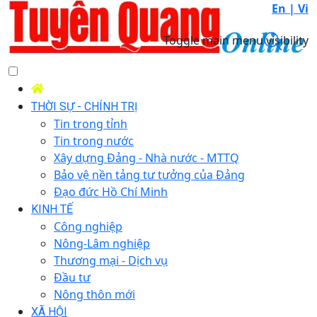
En |
Vi
Toggle main menu visibility
THỜI SỰ - CHÍNH TRỊ
Tin trong tỉnh
Tin trong nước
Xây dựng Đảng - Nhà nước - MTTQ
Bảo vệ nền tảng tư tưởng của Đảng
Đạo đức Hồ Chí Minh
KINH TẾ
Công nghiệp
Nông-Lâm nghiệp
Thương mại - Dịch vụ
Đầu tư
Nông thôn mới
XÃ HỘI