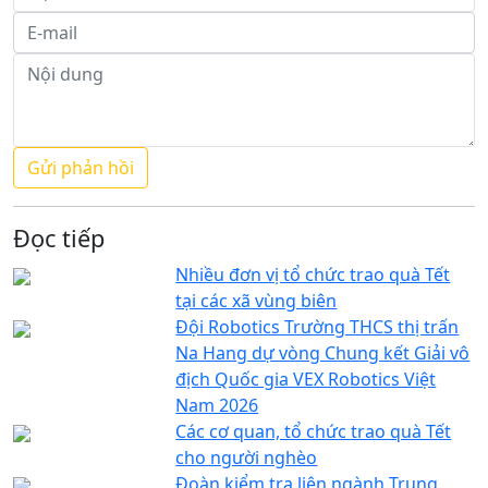
Đọc tiếp
Nhiều đơn vị tổ chức trao quà Tết
tại các xã vùng biên
Đội Robotics Trường THCS thị trấn
Na Hang dự vòng Chung kết Giải vô
địch Quốc gia VEX Robotics Việt
Nam 2026
Các cơ quan, tổ chức trao quà Tết
cho người nghèo
Đoàn kiểm tra liên ngành Trung