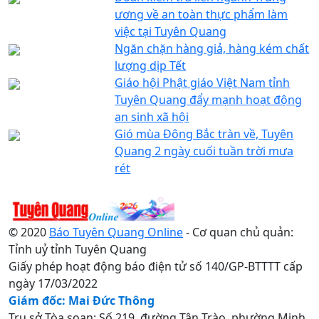
ương về an toàn thực phẩm làm
việc tại Tuyên Quang
Ngăn chặn hàng giả, hàng kém chất
lượng dịp Tết
Giáo hội Phật giáo Việt Nam tỉnh
Tuyên Quang đẩy mạnh hoạt động
an sinh xã hội
Gió mùa Đông Bắc tràn về, Tuyên
Quang 2 ngày cuối tuần trời mưa
rét
© 2020
Báo Tuyên Quang Online
- Cơ quan chủ quản:
Tỉnh uỷ tỉnh Tuyên Quang
Giấy phép hoạt động báo điện tử số 140/GP-BTTTT cấp
ngày 17/03/2022
Giám đốc: Mai Đức Thông
Trụ sở Tòa soạn: Số 219, đường Tân Trào, phường Minh