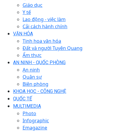
Giáo dục
Y tế
Lao động - việc làm
Cải cách hành chính
VĂN HÓA
Tinh hoa văn hóa
Đất và người Tuyên Quang
Ẩm thực
AN NINH - QUỐC PHÒNG
An ninh
Quân sự
Biên phòng
KHOA HỌC - CÔNG NGHỆ
QUỐC TẾ
MULTIMEDIA
Photo
Infographic
Emagazine