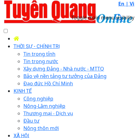
En |
Vi
Toggle main menu visibility
THỜI SỰ - CHÍNH TRỊ
Tin trong tỉnh
Tin trong nước
Xây dựng Đảng - Nhà nước - MTTQ
Bảo vệ nền tảng tư tưởng của Đảng
Đạo đức Hồ Chí Minh
KINH TẾ
Công nghiệp
Nông-Lâm nghiệp
Thương mại - Dịch vụ
Đầu tư
Nông thôn mới
XÃ HỘI