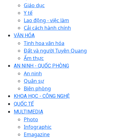
Giáo dục
Y tế
Lao động - việc làm
Cải cách hành chính
VĂN HÓA
Tinh hoa văn hóa
Đất và người Tuyên Quang
Ẩm thực
AN NINH - QUỐC PHÒNG
An ninh
Quân sự
Biên phòng
KHOA HỌC - CÔNG NGHỆ
QUỐC TẾ
MULTIMEDIA
Photo
Infographic
Emagazine