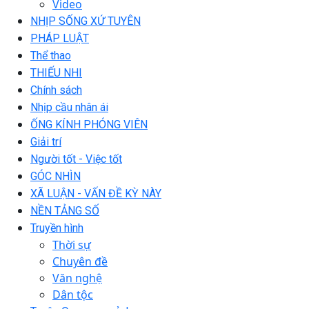
Video
NHỊP SỐNG XỨ TUYÊN
PHÁP LUẬT
Thể thao
THIẾU NHI
Chính sách
Nhịp cầu nhân ái
ỐNG KÍNH PHÓNG VIÊN
Giải trí
Người tốt - Việc tốt
GÓC NHÌN
XÃ LUẬN - VẤN ĐỀ KỲ NÀY
NỀN TẢNG SỐ
Truyền hình
Thời sự
Chuyên đề
Văn nghệ
Dân tộc