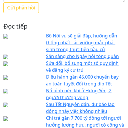
Đọc tiếp
Bộ Nội vụ sẽ giải đáp, hướng dẫn
thống nhất các vướng mắc phát
sinh trong thực tiễn bầu cử
Sẵn sàng cho Ngày hội tòng quân
Sửa đổi, bổ sung một số quy định
về đăng ký cư trú
Điều hành gần 45.000 chuyến bay
an toàn tuyệt đối trong dịp Tết
Nổ bình nén khí ở Hưng Yên, 2
người thương vong
Sau Tết Nguyên đán, dự báo lao
động nhảy việc không nhiều
Chi trả gần 7.700 tỷ đồng tới người
hưởng lương hưu, người có công và