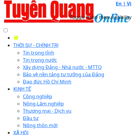
En |
Vi
Toggle main menu visibility
THỜI SỰ - CHÍNH TRỊ
Tin trong tỉnh
Tin trong nước
Xây dựng Đảng - Nhà nước - MTTQ
Bảo vệ nền tảng tư tưởng của Đảng
Đạo đức Hồ Chí Minh
KINH TẾ
Công nghiệp
Nông-Lâm nghiệp
Thương mại - Dịch vụ
Đầu tư
Nông thôn mới
XÃ HỘI