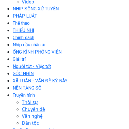
Video
NHỊP SỐNG XỨ TUYÊN
PHÁP LUẬT
Thể thao
THIẾU NHI
Chính sách
Nhịp cầu nhân ái
ỐNG KÍNH PHÓNG VIÊN
Giải trí
Người tốt - Việc tốt
GÓC NHÌN
XÃ LUẬN - VẤN ĐỀ KỲ NÀY
NỀN TẢNG SỐ
Truyền hình
Thời sự
Chuyên đề
Văn nghệ
Dân tộc