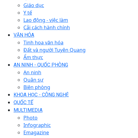
Giáo dục
Y tế
Lao động - việc làm
Cải cách hành chính
VĂN HÓA
Tinh hoa văn hóa
Đất và người Tuyên Quang
Ẩm thực
AN NINH - QUỐC PHÒNG
An ninh
Quân sự
Biên phòng
KHOA HỌC - CÔNG NGHỆ
QUỐC TẾ
MULTIMEDIA
Photo
Infographic
Emagazine