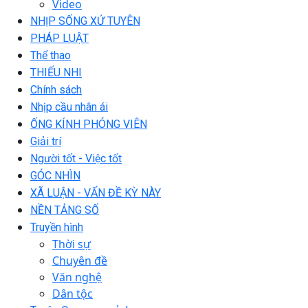
Video
NHỊP SỐNG XỨ TUYÊN
PHÁP LUẬT
Thể thao
THIẾU NHI
Chính sách
Nhịp cầu nhân ái
ỐNG KÍNH PHÓNG VIÊN
Giải trí
Người tốt - Việc tốt
GÓC NHÌN
XÃ LUẬN - VẤN ĐỀ KỲ NÀY
NỀN TẢNG SỐ
Truyền hình
Thời sự
Chuyên đề
Văn nghệ
Dân tộc