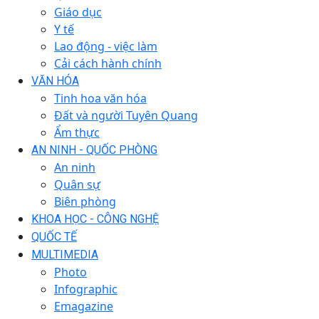
Giáo dục
Y tế
Lao động - việc làm
Cải cách hành chính
VĂN HÓA
Tinh hoa văn hóa
Đất và người Tuyên Quang
Ẩm thực
AN NINH - QUỐC PHÒNG
An ninh
Quân sự
Biên phòng
KHOA HỌC - CÔNG NGHỆ
QUỐC TẾ
MULTIMEDIA
Photo
Infographic
Emagazine