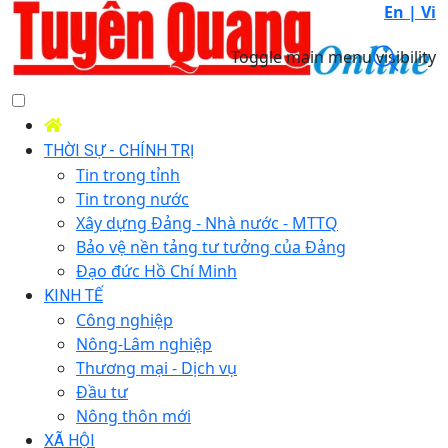
En |
Vi
Toggle main menu visibility
THỜI SỰ - CHÍNH TRỊ
Tin trong tỉnh
Tin trong nước
Xây dựng Đảng - Nhà nước - MTTQ
Bảo vệ nền tảng tư tưởng của Đảng
Đạo đức Hồ Chí Minh
KINH TẾ
Công nghiệp
Nông-Lâm nghiệp
Thương mại - Dịch vụ
Đầu tư
Nông thôn mới
XÃ HỘI