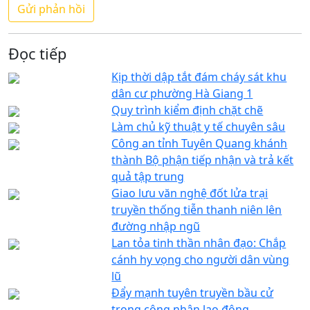
Đọc tiếp
Kịp thời dập tắt đám cháy sát khu
dân cư phường Hà Giang 1
Quy trình kiểm định chặt chẽ
Làm chủ kỹ thuật y tế chuyên sâu
Công an tỉnh Tuyên Quang khánh
thành Bộ phận tiếp nhận và trả kết
quả tập trung
Giao lưu văn nghệ đốt lửa trại
truyền thống tiễn thanh niên lên
đường nhập ngũ
Lan tỏa tinh thần nhân đạo: Chắp
cánh hy vọng cho người dân vùng
lũ
Đẩy mạnh tuyên truyền bầu cử
trong công nhân lao động