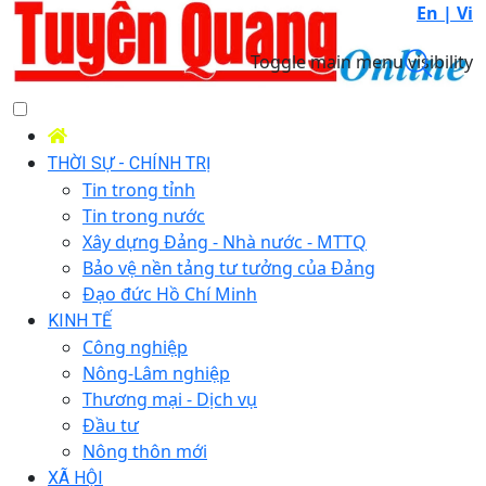
En |
Vi
Toggle main menu visibility
THỜI SỰ - CHÍNH TRỊ
Tin trong tỉnh
Tin trong nước
Xây dựng Đảng - Nhà nước - MTTQ
Bảo vệ nền tảng tư tưởng của Đảng
Đạo đức Hồ Chí Minh
KINH TẾ
Công nghiệp
Nông-Lâm nghiệp
Thương mại - Dịch vụ
Đầu tư
Nông thôn mới
XÃ HỘI