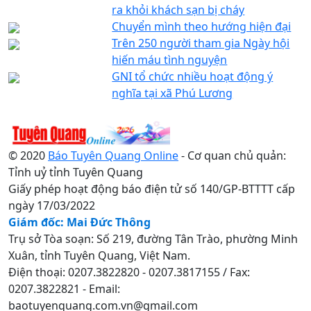
ra khỏi khách sạn bị cháy
Chuyển mình theo hướng hiện đại
Trên 250 người tham gia Ngày hội
hiến máu tình nguyện
GNI tổ chức nhiều hoạt động ý
nghĩa tại xã Phú Lương
© 2020
Báo Tuyên Quang Online
- Cơ quan chủ quản:
Tỉnh uỷ tỉnh Tuyên Quang
Giấy phép hoạt động báo điện tử số 140/GP-BTTTT cấp
ngày 17/03/2022
Giám đốc: Mai Đức Thông
Trụ sở Tòa soạn: Số 219, đường Tân Trào, phường Minh
Xuân, tỉnh Tuyên Quang, Việt Nam.
Điện thoại: 0207.3822820 - 0207.3817155 / Fax:
0207.3822821 - Email:
baotuyenquang.com.vn@gmail.com