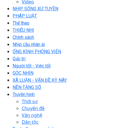
Video
NHỊP SỐNG XỨ TUYÊN
PHÁP LUẬT
Thể thao
THIẾU NHI
Chính sách
Nhịp cầu nhân ái
ỐNG KÍNH PHÓNG VIÊN
Giải trí
Người tốt - Việc tốt
GÓC NHÌN
XÃ LUẬN - VẤN ĐỀ KỲ NÀY
NỀN TẢNG SỐ
Truyền hình
Thời sự
Chuyên đề
Văn nghệ
Dân tộc