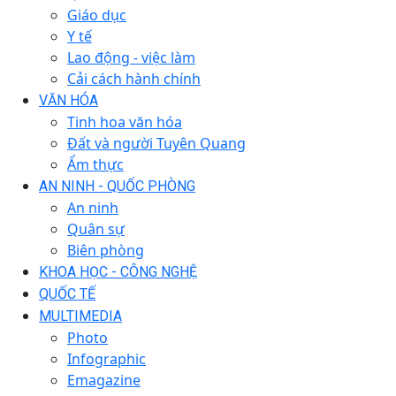
Giáo dục
Y tế
Lao động - việc làm
Cải cách hành chính
VĂN HÓA
Tinh hoa văn hóa
Đất và người Tuyên Quang
Ẩm thực
AN NINH - QUỐC PHÒNG
An ninh
Quân sự
Biên phòng
KHOA HỌC - CÔNG NGHỆ
QUỐC TẾ
MULTIMEDIA
Photo
Infographic
Emagazine