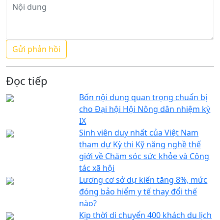
Đọc tiếp
Bốn nội dung quan trọng chuẩn bị
cho Đại hội Hội Nông dân nhiệm kỳ
IX
Sinh viên duy nhất của Việt Nam
tham dự Kỳ thi Kỹ năng nghề thế
giới về Chăm sóc sức khỏe và Công
tác xã hội
Lương cơ sở dự kiến tăng 8%, mức
đóng bảo hiểm y tế thay đổi thế
nào?
Kịp thời di chuyển 400 khách du lịch