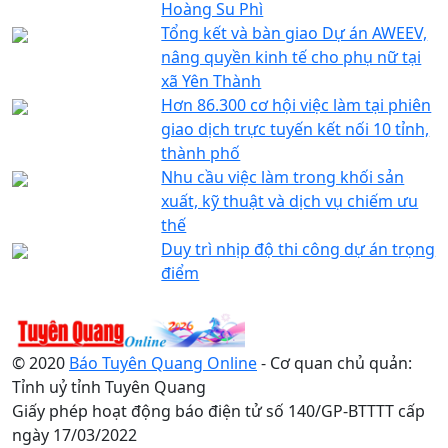
Hoàng Su Phì
Tổng kết và bàn giao Dự án AWEEV,
nâng quyền kinh tế cho phụ nữ tại
xã Yên Thành
Hơn 86.300 cơ hội việc làm tại phiên
giao dịch trực tuyến kết nối 10 tỉnh,
thành phố
Nhu cầu việc làm trong khối sản
xuất, kỹ thuật và dịch vụ chiếm ưu
thế
Duy trì nhịp độ thi công dự án trọng
điểm
© 2020
Báo Tuyên Quang Online
- Cơ quan chủ quản:
Tỉnh uỷ tỉnh Tuyên Quang
Giấy phép hoạt động báo điện tử số 140/GP-BTTTT cấp
ngày 17/03/2022