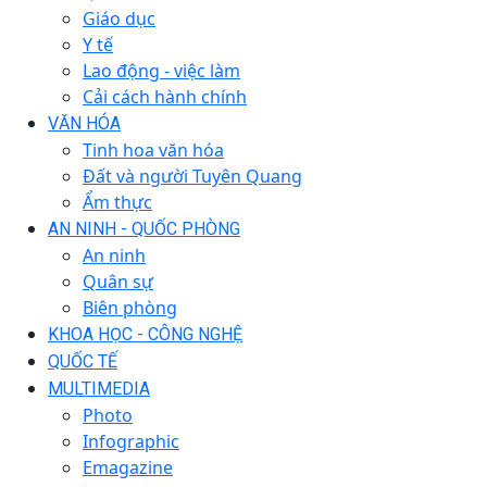
Giáo dục
Y tế
Lao động - việc làm
Cải cách hành chính
VĂN HÓA
Tinh hoa văn hóa
Đất và người Tuyên Quang
Ẩm thực
AN NINH - QUỐC PHÒNG
An ninh
Quân sự
Biên phòng
KHOA HỌC - CÔNG NGHỆ
QUỐC TẾ
MULTIMEDIA
Photo
Infographic
Emagazine