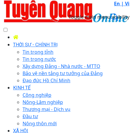
En |
Vi
Toggle main menu visibility
THỜI SỰ - CHÍNH TRỊ
Tin trong tỉnh
Tin trong nước
Xây dựng Đảng - Nhà nước - MTTQ
Bảo vệ nền tảng tư tưởng của Đảng
Đạo đức Hồ Chí Minh
KINH TẾ
Công nghiệp
Nông-Lâm nghiệp
Thương mại - Dịch vụ
Đầu tư
Nông thôn mới
XÃ HỘI