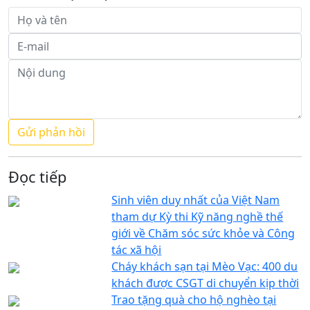
Đọc tiếp
Sinh viên duy nhất của Việt Nam
tham dự Kỳ thi Kỹ năng nghề thế
giới về Chăm sóc sức khỏe và Công
tác xã hội
Cháy khách sạn tại Mèo Vạc: 400 du
khách được CSGT di chuyển kịp thời
Trao tặng quà cho hộ nghèo tại