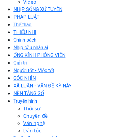
Video
NHỊP SỐNG XỨ TUYÊN
PHÁP LUẬT
Thể thao
THIẾU NHI
Chính sách
Nhịp cầu nhân ái
ỐNG KÍNH PHÓNG VIÊN
Giải trí
Người tốt - Việc tốt
GÓC NHÌN
XÃ LUẬN - VẤN ĐỀ KỲ NÀY
NỀN TẢNG SỐ
Truyền hình
Thời sự
Chuyên đề
Văn nghệ
Dân tộc