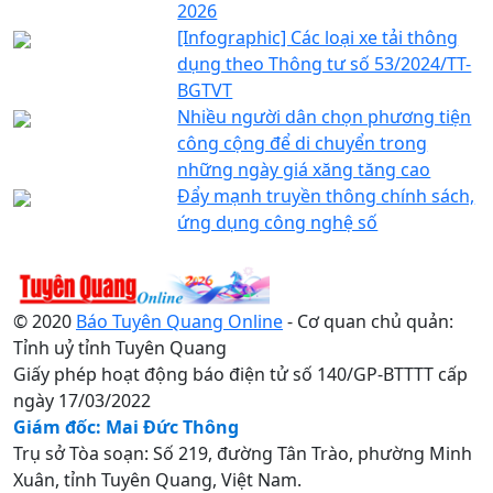
2026
[Infographic] Các loại xe tải thông
dụng theo Thông tư số 53/2024/TT-
BGTVT
Nhiều người dân chọn phương tiện
công cộng để di chuyển trong
những ngày giá xăng tăng cao
Đẩy mạnh truyền thông chính sách,
ứng dụng công nghệ số
© 2020
Báo Tuyên Quang Online
- Cơ quan chủ quản:
Tỉnh uỷ tỉnh Tuyên Quang
Giấy phép hoạt động báo điện tử số 140/GP-BTTTT cấp
ngày 17/03/2022
Giám đốc: Mai Đức Thông
Trụ sở Tòa soạn: Số 219, đường Tân Trào, phường Minh
Xuân, tỉnh Tuyên Quang, Việt Nam.