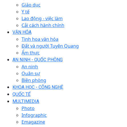
Giáo dục
Y tế
Lao động - việc làm
Cải cách hành chính
VĂN HÓA
Tinh hoa văn hóa
Đất và người Tuyên Quang
Ẩm thực
AN NINH - QUỐC PHÒNG
An ninh
Quân sự
Biên phòng
KHOA HỌC - CÔNG NGHỆ
QUỐC TẾ
MULTIMEDIA
Photo
Infographic
Emagazine