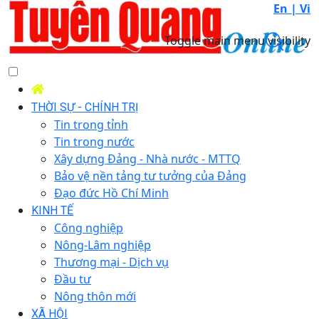
En |
Vi
Toggle main menu visibility
THỜI SỰ - CHÍNH TRỊ
Tin trong tỉnh
Tin trong nước
Xây dựng Đảng - Nhà nước - MTTQ
Bảo vệ nền tảng tư tưởng của Đảng
Đạo đức Hồ Chí Minh
KINH TẾ
Công nghiệp
Nông-Lâm nghiệp
Thương mại - Dịch vụ
Đầu tư
Nông thôn mới
XÃ HỘI