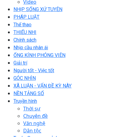
Video
NHỊP SỐNG XỨ TUYÊN
PHÁP LUẬT
Thể thao
THIẾU NHI
Chính sách
Nhịp cầu nhân ái
ỐNG KÍNH PHÓNG VIÊN
Giải trí
Người tốt - Việc tốt
GÓC NHÌN
XÃ LUẬN - VẤN ĐỀ KỲ NÀY
NỀN TẢNG SỐ
Truyền hình
Thời sự
Chuyên đề
Văn nghệ
Dân tộc