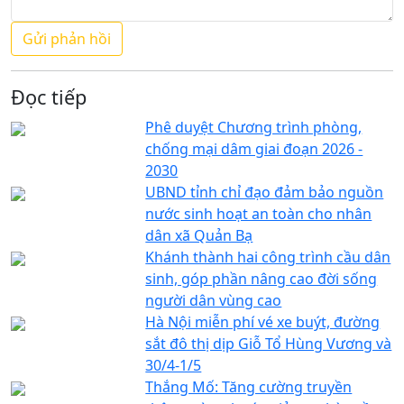
Đọc tiếp
Phê duyệt Chương trình phòng,
chống mại dâm giai đoạn 2026 -
2030
UBND tỉnh chỉ đạo đảm bảo nguồn
nước sinh hoạt an toàn cho nhân
dân xã Quản Bạ
Khánh thành hai công trình cầu dân
sinh, góp phần nâng cao đời sống
người dân vùng cao
Hà Nội miễn phí vé xe buýt, đường
sắt đô thị dịp Giỗ Tổ Hùng Vương và
30/4-1/5
Thắng Mố: Tăng cường truyền