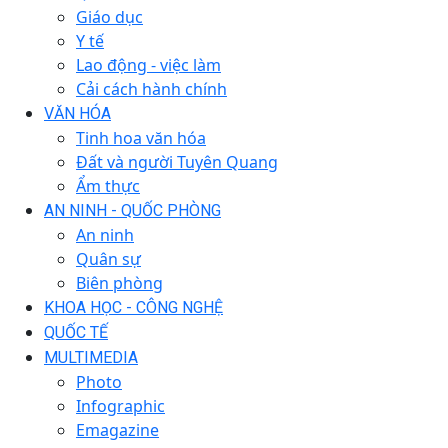
Giáo dục
Y tế
Lao động - việc làm
Cải cách hành chính
VĂN HÓA
Tinh hoa văn hóa
Đất và người Tuyên Quang
Ẩm thực
AN NINH - QUỐC PHÒNG
An ninh
Quân sự
Biên phòng
KHOA HỌC - CÔNG NGHỆ
QUỐC TẾ
MULTIMEDIA
Photo
Infographic
Emagazine