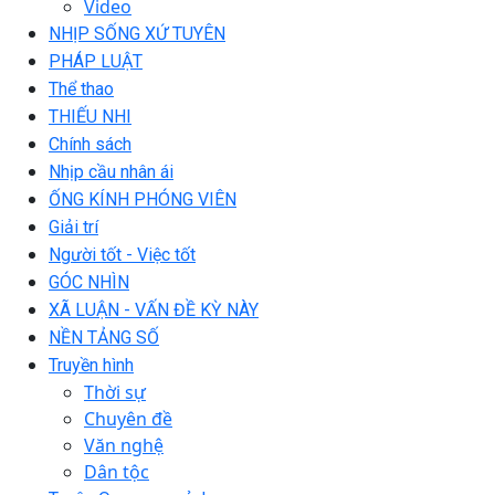
Video
NHỊP SỐNG XỨ TUYÊN
PHÁP LUẬT
Thể thao
THIẾU NHI
Chính sách
Nhịp cầu nhân ái
ỐNG KÍNH PHÓNG VIÊN
Giải trí
Người tốt - Việc tốt
GÓC NHÌN
XÃ LUẬN - VẤN ĐỀ KỲ NÀY
NỀN TẢNG SỐ
Truyền hình
Thời sự
Chuyên đề
Văn nghệ
Dân tộc