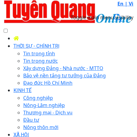
En |
Vi
Toggle main menu visibility
THỜI SỰ - CHÍNH TRỊ
Tin trong tỉnh
Tin trong nước
Xây dựng Đảng - Nhà nước - MTTQ
Bảo vệ nền tảng tư tưởng của Đảng
Đạo đức Hồ Chí Minh
KINH TẾ
Công nghiệp
Nông-Lâm nghiệp
Thương mại - Dịch vụ
Đầu tư
Nông thôn mới
XÃ HỘI