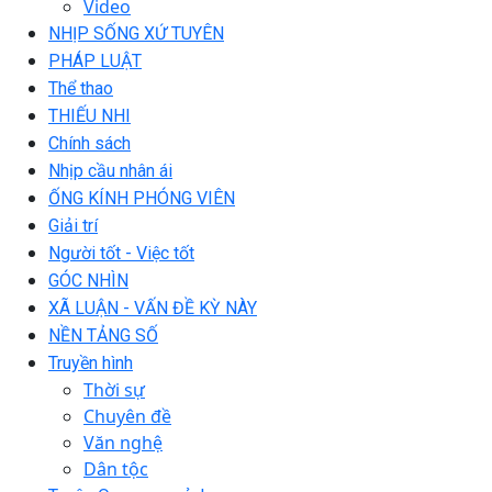
Video
NHỊP SỐNG XỨ TUYÊN
PHÁP LUẬT
Thể thao
THIẾU NHI
Chính sách
Nhịp cầu nhân ái
ỐNG KÍNH PHÓNG VIÊN
Giải trí
Người tốt - Việc tốt
GÓC NHÌN
XÃ LUẬN - VẤN ĐỀ KỲ NÀY
NỀN TẢNG SỐ
Truyền hình
Thời sự
Chuyên đề
Văn nghệ
Dân tộc