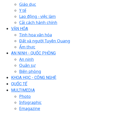
Giáo dục
Y tế
Lao động - việc làm
Cải cách hành chính
VĂN HÓA
Tinh hoa văn hóa
Đất và người Tuyên Quang
Ẩm thực
AN NINH - QUỐC PHÒNG
An ninh
Quân sự
Biên phòng
KHOA HỌC - CÔNG NGHỆ
QUỐC TẾ
MULTIMEDIA
Photo
Infographic
Emagazine