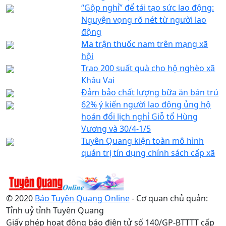
“Gộp nghỉ” để tái tạo sức lao động:
Nguyện vọng rõ nét từ người lao
động
Ma trận thuốc nam trên mạng xã
hội
Trao 200 suất quà cho hộ nghèo xã
Khâu Vai
Đảm bảo chất lượng bữa ăn bán trú
62% ý kiến người lao động ủng hộ
hoán đổi lịch nghỉ Giỗ tổ Hùng
Vương và 30/4-1/5
Tuyên Quang kiện toàn mô hình
quản trị tín dụng chính sách cấp xã
© 2020
Báo Tuyên Quang Online
- Cơ quan chủ quản:
Tỉnh uỷ tỉnh Tuyên Quang
Giấy phép hoạt động báo điện tử số 140/GP-BTTTT cấp