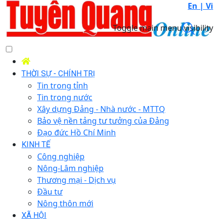
En |
Vi
Toggle main menu visibility
THỜI SỰ - CHÍNH TRỊ
Tin trong tỉnh
Tin trong nước
Xây dựng Đảng - Nhà nước - MTTQ
Bảo vệ nền tảng tư tưởng của Đảng
Đạo đức Hồ Chí Minh
KINH TẾ
Công nghiệp
Nông-Lâm nghiệp
Thương mại - Dịch vụ
Đầu tư
Nông thôn mới
XÃ HỘI