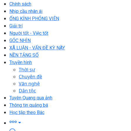
Chính sách
Nhịp cầu nhân ái
ỐNG KÍNH PHÓNG VIÊN
Giải trí
Người tốt - Việc tốt
GÓC NHÌN
XÃ LUẬN - VẤN ĐỀ KỲ NÀY
NỀN TẢNG SỐ
Truyền hình
Thời sự
Chuyên đề
Văn nghệ
Dân tộc
Tuyên Quang qua ảnh
Thông tin quảng bá
Học tập theo Bác