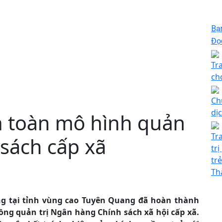
Bạ
Đọc
Tr
ch
Ch
dị
 toàn mô hình quản
Tr
 sách cấp xã
tr
tr
Th
ờng tại tỉnh vùng cao Tuyên Quang đã hoàn thành
đồng quản trị Ngân hàng Chính sách xã hội cấp xã.