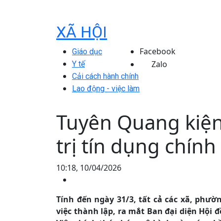
XÃ HỘI
Facebook
Giáo dục
Zalo
Y tế
Cải cách hành chính
Lao động - việc làm
Tuyên Quang kiện
trị tín dụng chính
10:18, 10/04/2026
Tính đến ngày 31/3, tất cả các xã, phư
việc thành lập, ra mắt Ban đại diện Hội 