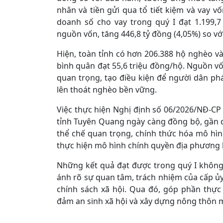
nhân và tiền gửi qua tổ tiết kiệm và vay v
doanh số cho vay trong quý I đạt 1.199,7
nguồn vốn, tăng 446,8 tỷ đồng (4,05%) so v
Hiện, toàn tỉnh có hơn 206.388 hộ nghèo v
bình quân đạt 55,6 triệu đồng/hộ. Nguồn vố
quan trọng, tạo điều kiện để người dân phá
lên thoát nghèo bền vững.
Việc thực hiện Nghị định số 06/2026/NĐ-CP
tỉnh Tuyên Quang ngày càng đồng bộ, gần dâ
thể chế quan trọng, chính thức hóa mô hìn
thực hiện mô hình chính quyền địa phương 
Những kết quả đạt được trong quý I không c
ánh rõ sự quan tâm, trách nhiệm của cấp ủy
chính sách xã hội. Qua đó, góp phần thự
đảm an sinh xã hội và xây dựng nông thôn mớ