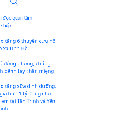
n đọc quan tâm
 tiếp
ao tặng 6 thuyền cứu hộ
o xã Linh Hồ
ủ động phòng, chống
ch bệnh tay chân miệng
ao tặng sữa dinh dưỡng,
ị giá hơn 1 tỷ đồng cho
ẻ em tại Tân Trịnh và Yên
ành