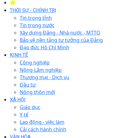
THỜI SỰ - CHÍNH TRỊ
Tin trong tỉnh
Tin trong nước
Xây dựng Đảng - Nhà nước - MTTQ
Bảo vệ nền tảng tư tưởng của Đảng
Đạo đức Hồ Chí Minh
KINH TẾ
Công nghiệp
Nông-Lâm nghiệp
Thương mại - Dịch vụ
Đầu tư
Nông thôn mới
XÃ HỘI
Giáo dục
Y tế
Lao động - việc làm
Cải cách hành chính
VĂN HÓA