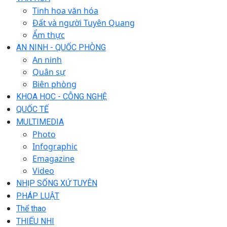
Tinh hoa văn hóa
Đất và người Tuyên Quang
Ẩm thực
AN NINH - QUỐC PHÒNG
An ninh
Quân sự
Biên phòng
KHOA HỌC - CÔNG NGHỆ
QUỐC TẾ
MULTIMEDIA
Photo
Infographic
Emagazine
Video
NHỊP SỐNG XỨ TUYÊN
PHÁP LUẬT
Thể thao
THIẾU NHI