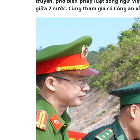
truyền, phổ biến pháp luật song ngữ Việ
giữa 2 nước. Cùng tham gia có Công an xã