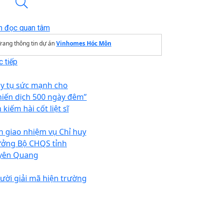
n đọc quan tâm
rang thông tin dự án
Vinhomes Hóc Môn
 tiếp
y tụ sức mạnh cho
hiến dịch 500 ngày đêm”
 kiếm hài cốt liệt sĩ
n giao nhiệm vụ Chỉ huy
ưởng Bộ CHQS tỉnh
yên Quang
ười giải mã hiện trường