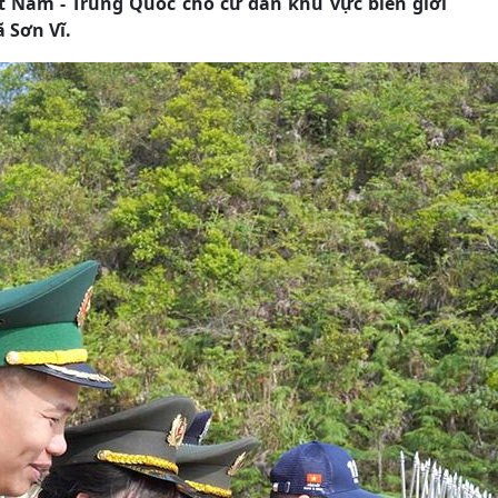
t Nam - Trung Quốc cho cư dân khu vực biên giới
 Sơn Vĩ.