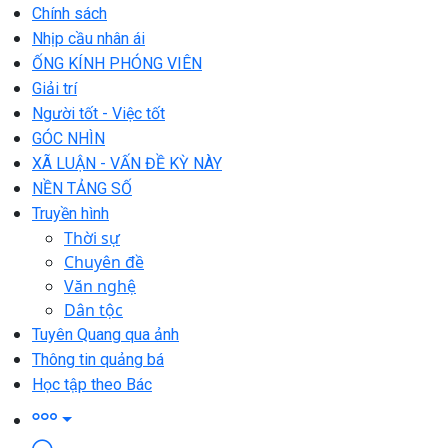
Chính sách
Nhịp cầu nhân ái
ỐNG KÍNH PHÓNG VIÊN
Giải trí
Người tốt - Việc tốt
GÓC NHÌN
XÃ LUẬN - VẤN ĐỀ KỲ NÀY
NỀN TẢNG SỐ
Truyền hình
Thời sự
Chuyên đề
Văn nghệ
Dân tộc
Tuyên Quang qua ảnh
Thông tin quảng bá
Học tập theo Bác