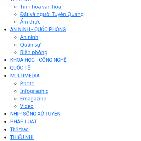
Tinh hoa văn hóa
Đất và người Tuyên Quang
Ẩm thực
AN NINH - QUỐC PHÒNG
An ninh
Quân sự
Biên phòng
KHOA HỌC - CÔNG NGHỆ
QUỐC TẾ
MULTIMEDIA
Photo
Infographic
Emagazine
Video
NHỊP SỐNG XỨ TUYÊN
PHÁP LUẬT
Thể thao
THIẾU NHI