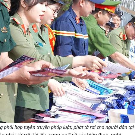
 phối hợp tuyên truyền pháp luật, phát tờ rơi cho người dân tạ
n phát tờ rơi, tài liệu song ngữ về các hiệp định, nghị