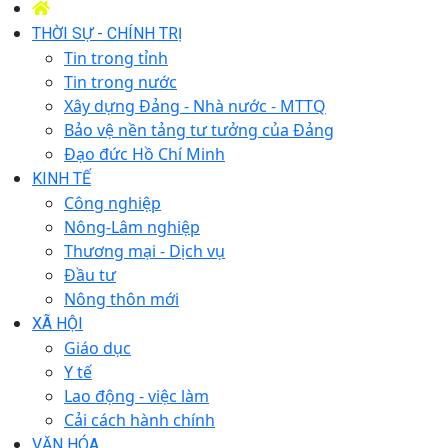
THỜI SỰ - CHÍNH TRỊ
Tin trong tỉnh
Tin trong nước
Xây dựng Đảng - Nhà nước - MTTQ
Bảo vệ nền tảng tư tưởng của Đảng
Đạo đức Hồ Chí Minh
KINH TẾ
Công nghiệp
Nông-Lâm nghiệp
Thương mại - Dịch vụ
Đầu tư
Nông thôn mới
XÃ HỘI
Giáo dục
Y tế
Lao động - việc làm
Cải cách hành chính
VĂN HÓA