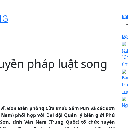
NG
Bạ
T
Đọc
Qu
“C
ruyền pháp luật song
tìm
Bà
tr
Tu
Ng
 Vĩ, Đồn Biên phòng Cửa khẩu Săm Pun và các đơn
 Nam) phối hợp với Đại đội Quản lý biên giới Phú
Sơn, tỉnh Vân Nam (Trung Quốc) tổ chức tuyên