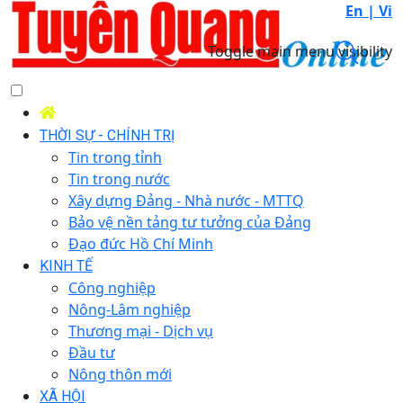
En |
Vi
Toggle main menu visibility
THỜI SỰ - CHÍNH TRỊ
Tin trong tỉnh
Tin trong nước
Xây dựng Đảng - Nhà nước - MTTQ
Bảo vệ nền tảng tư tưởng của Đảng
Đạo đức Hồ Chí Minh
KINH TẾ
Công nghiệp
Nông-Lâm nghiệp
Thương mại - Dịch vụ
Đầu tư
Nông thôn mới
XÃ HỘI