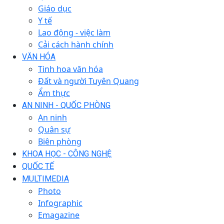
Giáo dục
Y tế
Lao động - việc làm
Cải cách hành chính
VĂN HÓA
Tinh hoa văn hóa
Đất và người Tuyên Quang
Ẩm thực
AN NINH - QUỐC PHÒNG
An ninh
Quân sự
Biên phòng
KHOA HỌC - CÔNG NGHỆ
QUỐC TẾ
MULTIMEDIA
Photo
Infographic
Emagazine