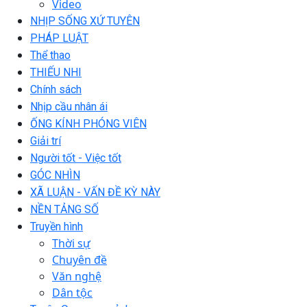
Video
NHỊP SỐNG XỨ TUYÊN
PHÁP LUẬT
Thể thao
THIẾU NHI
Chính sách
Nhịp cầu nhân ái
ỐNG KÍNH PHÓNG VIÊN
Giải trí
Người tốt - Việc tốt
GÓC NHÌN
XÃ LUẬN - VẤN ĐỀ KỲ NÀY
NỀN TẢNG SỐ
Truyền hình
Thời sự
Chuyên đề
Văn nghệ
Dân tộc