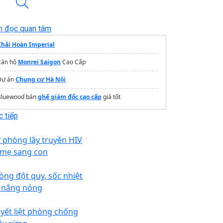
n đọc quan tâm
Khải Hoàn Imperial
Căn hộ
Monrei Saigon
Cao Cấp
Dự án
Chung cư Hà Nội
Bluewood bán
ghế giám đốc cao cấp
giá tốt
 tiếp
 phòng lây truyền HIV
 mẹ sang con
òng đột quỵ, sốc nhiệt
 nắng nóng
yết liệt phòng chống