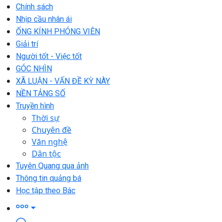
Chính sách
Nhịp cầu nhân ái
ỐNG KÍNH PHÓNG VIÊN
Giải trí
Người tốt - Việc tốt
GÓC NHÌN
XÃ LUẬN - VẤN ĐỀ KỲ NÀY
NỀN TẢNG SỐ
Truyền hình
Thời sự
Chuyên đề
Văn nghệ
Dân tộc
Tuyên Quang qua ảnh
Thông tin quảng bá
Học tập theo Bác