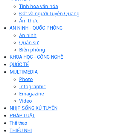
Tinh hoa văn hóa
Đất và người Tuyên Quang
Ẩm thực
AN NINH - QUỐC PHÒNG
An ninh
Quân sự
Biên phòng
KHOA HỌC - CÔNG NGHỆ
QUỐC TẾ
MULTIMEDIA
Photo
Infographic
Emagazine
Video
NHỊP SỐNG XỨ TUYÊN
PHÁP LUẬT
Thể thao
THIẾU NHI