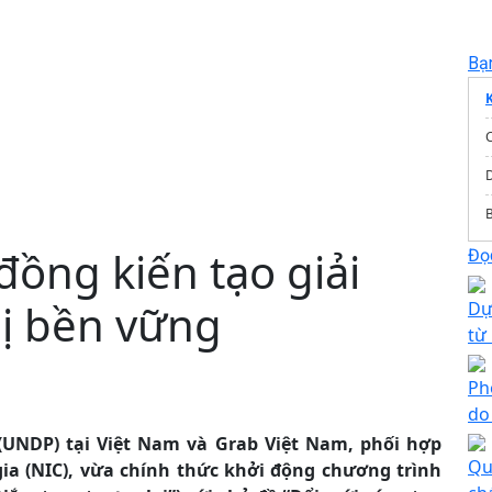
Bạ
đồng kiến tạo giải
Đọc
hị bền vững
Dự
từ
Ph
do
(UNDP) tại Việt Nam và Grab Việt Nam, phối hợp
Qu
ia (NIC), vừa chính thức khởi động chương trình