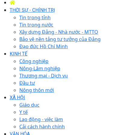
THỜI SỰ - CHÍNH TRỊ
Tin trong tỉnh
Tin trong nước
Xây dựng Đảng - Nhà nước - MTTQ
Bảo vệ nền tảng tư tưởng của Đảng
Đạo đức Hồ Chí Minh
KINH TẾ
Công nghiệp
Nông-Lâm nghiệp
Thương mại - Dịch vụ
Đầu tư
Nông thôn mới
XÃ HỘI
Giáo dục
Y tế
Lao động - việc làm
Cải cách hành chính
VĂN HÓA