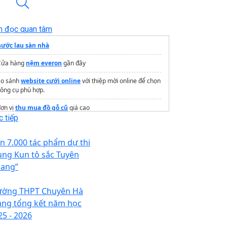
n đọc quan tâm
nước lau sàn nhà
Cửa hàng
nệm everon
gần đây
So sánh
website cưới online
với thiệp mời online để chọn
ông cụ phù hợp.
ơn vị
thu mua đồ gỗ cũ
giá cao
 tiếp
In hộp giấy giá rẻ inminhkhang.com
n 7.000 tác phẩm dự thi
Đơn vị cung cấp
giấy sơ đồ
chất lượng cao
ùng Kun tô sắc Tuyên
menu quán cafe
ang”
Đơn vị may đồng phục bảo hộ
giá rẻ
ường THPT Chuyên Hà
rang thông tin dự án
Vinhomes Hóc Môn
ang tổng kết năm học
25 - 2026