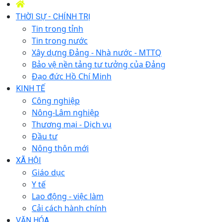
THỜI SỰ - CHÍNH TRỊ
Tin trong tỉnh
Tin trong nước
Xây dựng Đảng - Nhà nước - MTTQ
Bảo vệ nền tảng tư tưởng của Đảng
Đạo đức Hồ Chí Minh
KINH TẾ
Công nghiệp
Nông-Lâm nghiệp
Thương mại - Dịch vụ
Đầu tư
Nông thôn mới
XÃ HỘI
Giáo dục
Y tế
Lao động - việc làm
Cải cách hành chính
VĂN HÓA