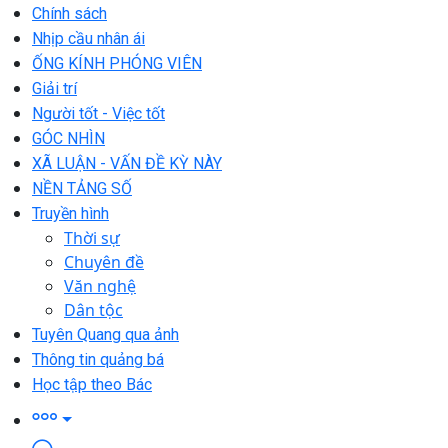
Chính sách
Nhịp cầu nhân ái
ỐNG KÍNH PHÓNG VIÊN
Giải trí
Người tốt - Việc tốt
GÓC NHÌN
XÃ LUẬN - VẤN ĐỀ KỲ NÀY
NỀN TẢNG SỐ
Truyền hình
Thời sự
Chuyên đề
Văn nghệ
Dân tộc
Tuyên Quang qua ảnh
Thông tin quảng bá
Học tập theo Bác