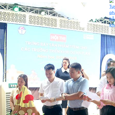
Tu
ph
hỗ
kh