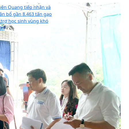
yên Quang tiếp nhận và
ân bổ gần 8.463 tấn gạo
 trợ học sinh vùng khó
ăn