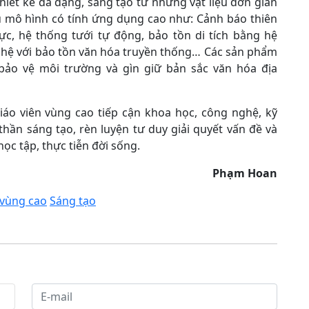
iết kế đa dạng, sáng tạo từ những vật liệu đơn giản
ều mô hình có tính ứng dụng cao như: Cảnh báo thiên
ực, hệ thống tưới tự động, bảo tồn di tích bằng hệ
ghệ với bảo tồn văn hóa truyền thống… Các sản phẩm
ảo vệ môi trường và gìn giữ bản sắc văn hóa địa
iáo viên vùng cao tiếp cận khoa học, công nghệ, kỹ
thần sáng tạo, rèn luyện tư duy giải quyết vấn đề và
ọc tập, thực tiễn đời sống.
Phạm Hoan
 vùng cao
Sáng tạo