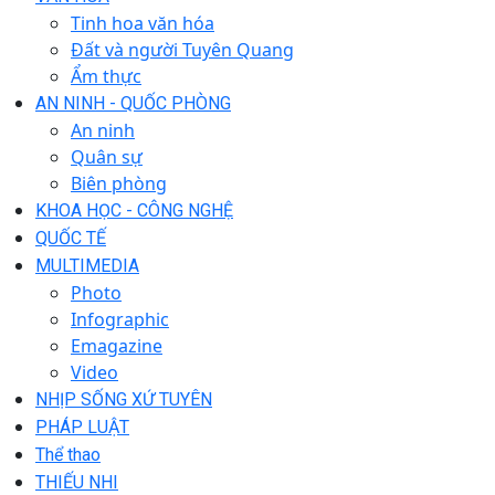
Tinh hoa văn hóa
Đất và người Tuyên Quang
Ẩm thực
AN NINH - QUỐC PHÒNG
An ninh
Quân sự
Biên phòng
KHOA HỌC - CÔNG NGHỆ
QUỐC TẾ
MULTIMEDIA
Photo
Infographic
Emagazine
Video
NHỊP SỐNG XỨ TUYÊN
PHÁP LUẬT
Thể thao
THIẾU NHI