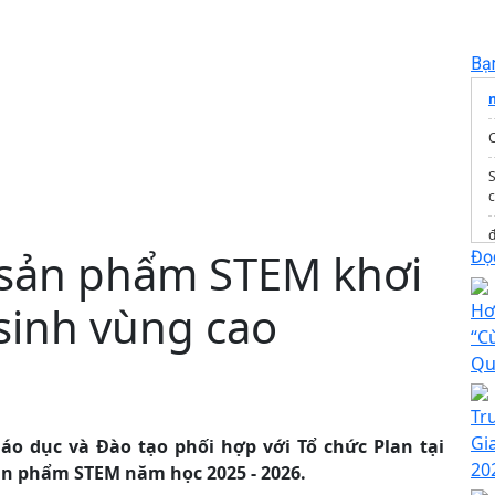
Bạ
c
đ
y sản phẩm STEM khơi
Đọc
sinh vùng cao
Hơ
“C
Qu
Tr
T
Gi
áo dục và Đào tạo phối hợp với Tổ chức Plan tại
20
ản phẩm STEM năm học 2025 - 2026.