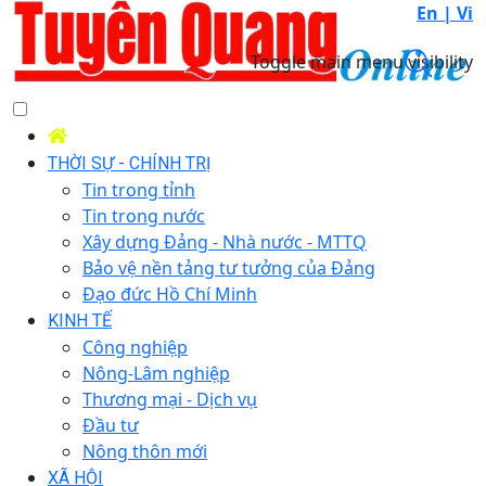
En |
Vi
Toggle main menu visibility
THỜI SỰ - CHÍNH TRỊ
Tin trong tỉnh
Tin trong nước
Xây dựng Đảng - Nhà nước - MTTQ
Bảo vệ nền tảng tư tưởng của Đảng
Đạo đức Hồ Chí Minh
KINH TẾ
Công nghiệp
Nông-Lâm nghiệp
Thương mại - Dịch vụ
Đầu tư
Nông thôn mới
XÃ HỘI