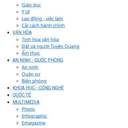
Giáo dục
Y tế
Lao động - việc làm
Cải cách hành chính
VĂN HÓA
Tinh hoa văn hóa
Đất và người Tuyên Quang
Ẩm thực
AN NINH - QUỐC PHÒNG
An ninh
Quân sự
Biên phòng
KHOA HỌC - CÔNG NGHỆ
QUỐC TẾ
MULTIMEDIA
Photo
Infographic
Emagazine