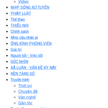
Video
NHỊP SỐNG XỨ TUYÊN
PHÁP LUẬT
Thể thao
THIẾU NHI
Chính sách
Nhịp cầu nhân ái
ỐNG KÍNH PHÓNG VIÊN
Giải trí
Người tốt - Việc tốt
GÓC NHÌN
XÃ LUẬN - VẤN ĐỀ KỲ NÀY
NỀN TẢNG SỐ
Truyền hình
Thời sự
Chuyên đề
Văn nghệ
Dân tộc