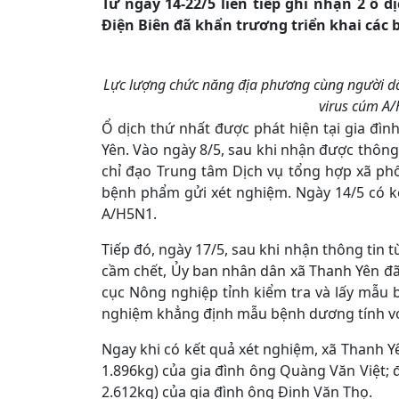
Từ ngày 14-22/5 liên tiếp ghi nhận 2 ổ 
Điện Biên đã khẩn trương triển khai các
Lực lượng chức năng địa phương cùng người dân
virus cúm A/
Ổ dịch thứ nhất được phát hiện tại gia đì
Yên. Vào ngày 8/5, sau khi nhận được thông
chỉ đạo Trung tâm Dịch vụ tổng hợp xã phố
bệnh phẩm gửi xét nghiệm. Ngày 14/5 có k
A/H5N1.
Tiếp đó, ngày 17/5, sau khi nhận thông tin t
cầm chết, Ủy ban nhân dân xã Thanh Yên đã
cục Nông nghiệp tỉnh kiểm tra và lấy mẫu 
nghiệm khẳng định mẫu bệnh dương tính vớ
Ngay khi có kết quả xét nghiệm, xã Thanh Yê
1.896kg) của gia đình ông Quàng Văn Việt; đ
2.612kg) của gia đình ông Đinh Văn Thọ.