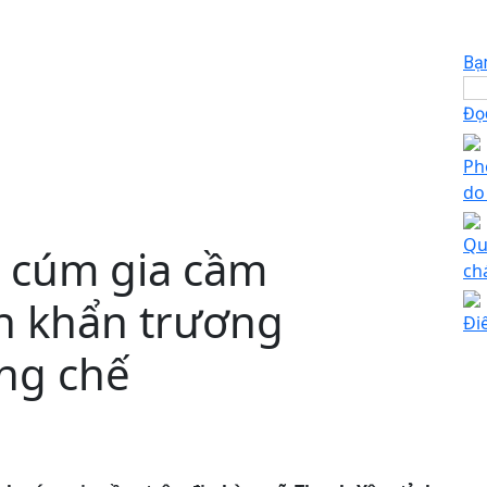
Bạ
Đọc
Ph
do
Qu
h cúm gia cầm
ch
n khẩn trương
Đi
ng chế