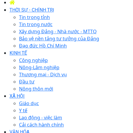
THỜI SỰ - CHÍNH TRỊ
Tin trong tỉnh
Tin trong nước
Xây dựng Đảng - Nhà nước - MTTQ
Bảo vệ nền tảng tư tưởng của Đảng
Đạo đức Hồ Chí Minh
KINH TẾ
Công nghiệp
Nông-Lâm nghiệp
Thương mại - Dịch vụ
Đầu tư
Nông thôn mới
XÃ HỘI
Giáo dục
Y tế
Lao động - việc làm
Cải cách hành chính
VĂN HÓA