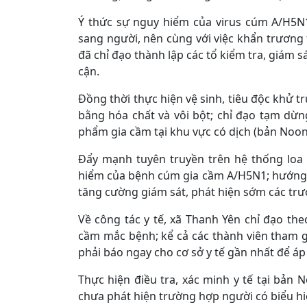
Ý thức sự nguy hiểm của virus cúm A/H5N
sang người, nên cùng với việc khẩn trương t
đã chỉ đạo thành lập các tổ kiểm tra, giám s
cận.
Đồng thời thực hiện vệ sinh, tiêu độc khử t
bằng hóa chất và vôi bột; chỉ đạo tạm dừn
phẩm gia cầm tại khu vực có dịch (bản Noon
Đẩy mạnh tuyên truyền trên hệ thống loa 
hiểm của bệnh cúm gia cầm A/H5N1; hướng 
tăng cường giám sát, phát hiện sớm các tr
Về công tác y tế, xã Thanh Yên chỉ đạo th
cầm mắc bệnh; kể cả các thành viên tham gi
phải báo ngay cho cơ sở y tế gần nhất để áp
Thực hiện điều tra, xác minh y tế tại bản 
chưa phát hiện trường hợp người có biểu h