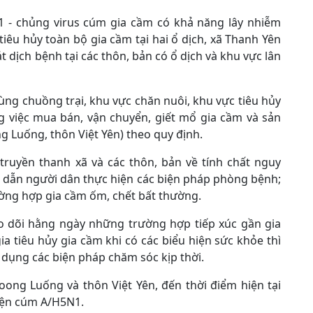
1 - chủng virus cúm gia cầm có khả năng lây nhiễm
iêu hủy toàn bộ gia cầm tại hai ổ dịch, xã Thanh Yên
át dịch bệnh tại các thôn, bản có ổ dịch và khu vực lân
rùng chuồng trại, khu vực chăn nuôi, khu vực tiêu hủy
g việc mua bán, vận chuyển, giết mổ gia cầm và sản
g Luống, thôn Việt Yên) theo quy định.
truyền thanh xã và các thôn, bản về tính chất nguy
dẫn người dân thực hiện các biện pháp phòng bệnh;
ường hợp gia cầm ốm, chết bất thường.
eo dõi hằng ngày những trường hợp tiếp xúc gần gia
a tiêu hủy gia cầm khi có các biểu hiện sức khỏe thì
 dụng các biện pháp chăm sóc kịp thời.
Noong Luống và thôn Việt Yên, đến thời điểm hiện tại
iện cúm A/H5N1.