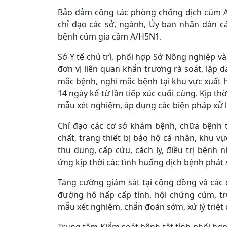
Bảo đảm công tác phòng chống dịch cúm A
chỉ đạo các sở, ngành, Ủy ban nhân dân c
bệnh cúm gia cầm A/H5N1.
Sở Y tế chủ trì, phối hợp Sở Nông nghiệp v
đơn vị liên quan khẩn trương rà soát, lập 
mắc bệnh, nghi mắc bệnh tại khu vực xuất hi
14 ngày kể từ lần tiếp xúc cuối cùng. Kịp t
mẫu xét nghiệm, áp dụng các biện pháp xử lý,
Chỉ đạo các cơ sở khám bệnh, chữa bệnh tr
chất, trang thiết bị bảo hộ cá nhân, khu vự
thu dung, cấp cứu, cách ly, điều trị bện
ứng kịp thời các tình huống dịch bệnh phát 
Tăng cường giám sát tại cộng đồng và các
đường hô hấp cấp tính, hội chứng cúm, t
mẫu xét nghiệm, chẩn đoán sớm, xử lý triệt 