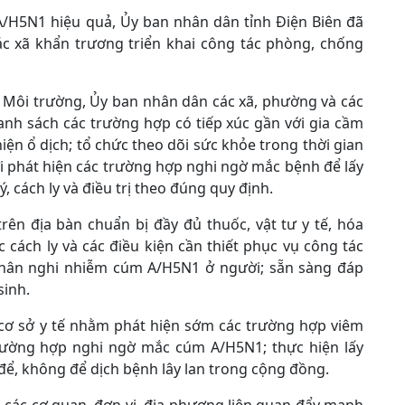
/H5N1 hiệu quả, Ủy ban nhân dân tỉnh Điện Biên đã
ác xã khẩn trương triển khai công tác phòng, chống
à Môi trường, Ủy ban nhân dân các xã, phường và các
danh sách các trường hợp có tiếp xúc gần với gia cầm
ện ổ dịch; tổ chức theo dõi sức khỏe trong thời gian
hời phát hiện các trường hợp nghi ngờ mắc bệnh để lấy
 cách ly và điều trị theo đúng quy định.
ên địa bàn chuẩn bị đầy đủ thuốc, vật tư y tế, hóa
c cách ly và các điều kiện cần thiết phục vụ công tác
h nhân nghi nhiễm cúm A/H5N1 ở người; sẵn sàng đáp
sinh.
 cơ sở y tế nhằm phát hiện sớm các trường hợp viêm
rường hợp nghi ngờ mắc cúm A/H5N1; thực hiện lấy
để, không để dịch bệnh lây lan trong cộng đồng.