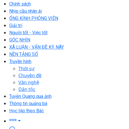
Chính sách
Nhịp cầu nhân ái
ỐNG KÍNH PHÓNG VIÊN
Giải trí
Người tốt - Việc tốt
GÓC NHÌN
XÃ LUẬN - VẤN ĐỀ KỲ NÀY
NỀN TẢNG SỐ
Truyền hình
Thời sự
Chuyên đề
Văn nghệ
Dân tộc
Tuyên Quang qua ảnh
Thông tin quảng bá
Học tập theo Bác