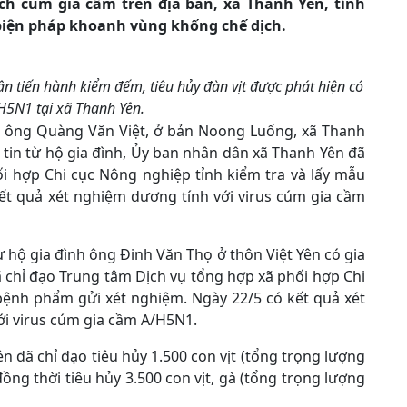
dịch cúm gia cầm trên địa bàn, xã Thanh Yên, tỉnh
 biện pháp khoanh vùng khống chế dịch.
 tiến hành kiểm đếm, tiêu hủy đàn vịt được phát hiện có
H5N1 tại xã Thanh Yên.
nh ông Quàng Văn Việt, ở bản Noong Luống, xã Thanh
 tin từ hộ gia đình, Ủy ban nhân dân xã Thanh Yên đã
i hợp Chi cục Nông nghiệp tỉnh kiểm tra và lấy mẫu
ết quả xét nghiệm dương tính với virus cúm gia cầm
ừ hộ gia đình ông Đinh Văn Thọ ở thôn Việt Yên có gia
 chỉ đạo Trung tâm Dịch vụ tổng hợp xã phối hợp Chi
bệnh phẩm gửi xét nghiệm. Ngày 22/5 có kết quả xét
i virus cúm gia cầm A/H5N1.
n đã chỉ đạo tiêu hủy 1.500 con vịt (tổng trọng lượng
ồng thời tiêu hủy 3.500 con vịt, gà (tổng trọng lượng