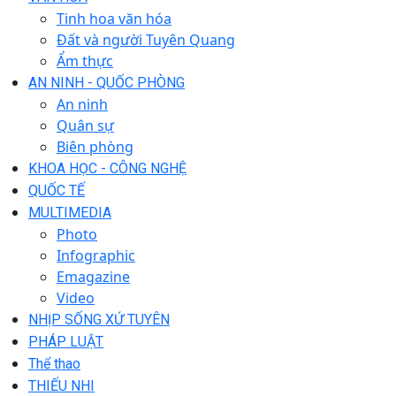
Tinh hoa văn hóa
Đất và người Tuyên Quang
Ẩm thực
AN NINH - QUỐC PHÒNG
An ninh
Quân sự
Biên phòng
KHOA HỌC - CÔNG NGHỆ
QUỐC TẾ
MULTIMEDIA
Photo
Infographic
Emagazine
Video
NHỊP SỐNG XỨ TUYÊN
PHÁP LUẬT
Thể thao
THIẾU NHI