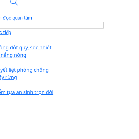
n đọc quan tâm
 tiếp
òng đột quỵ, sốc nhiệt
 nắng nóng
yết liệt phòng chống
áy rừng
ểm tựa an sinh trọn đời