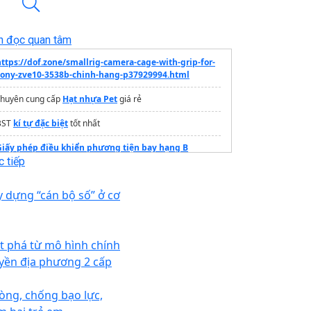
n đọc quan tâm
https://dof.zone/smallrig-camera-cage-with-grip-for-
sony-zve10-3538b-chinh-hang-p37929994.html
chuyên cung cấp
Hạt nhựa Pet
giá rẻ
BST
kí tự đặc biệt
tốt nhất
Giấy phép điều khiển phương tiện bay hạng B
 tiếp
Tổng kho
điều hòa Casper
Thái Lan
y dựng “cán bộ số” ở cơ
hiết kế
menu online
QR VnScan.Menu
Loại
Decal nhãn giấy
tốt
t phá từ mô hình chính
Dự án đà nẵng downtown
yền địa phương 2 cấp
Mua
Quạt hướng trục trung áp 50
òng, chống bạo lực,
rang thông tin dự án
Vinhomes Hóc Môn