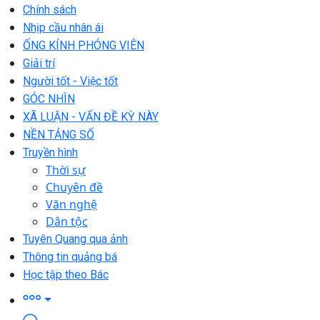
Chính sách
Nhịp cầu nhân ái
ỐNG KÍNH PHÓNG VIÊN
Giải trí
Người tốt - Việc tốt
GÓC NHÌN
XÃ LUẬN - VẤN ĐỀ KỲ NÀY
NỀN TẢNG SỐ
Truyền hình
Thời sự
Chuyên đề
Văn nghệ
Dân tộc
Tuyên Quang qua ảnh
Thông tin quảng bá
Học tập theo Bác