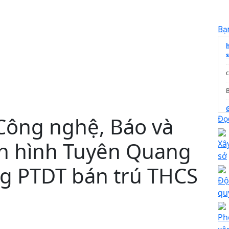
Bạ
 Công nghệ, Báo và
Đọc
ền hình Tuyên Quang
Xâ
t
sở
ng PTDT bán trú THCS
Độ
qu
Ph
T