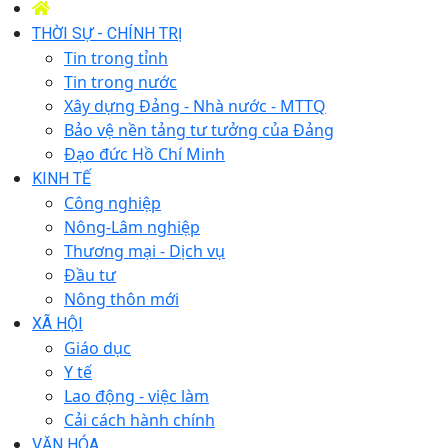
THỜI SỰ - CHÍNH TRỊ
Tin trong tỉnh
Tin trong nước
Xây dựng Đảng - Nhà nước - MTTQ
Bảo vệ nền tảng tư tưởng của Đảng
Đạo đức Hồ Chí Minh
KINH TẾ
Công nghiệp
Nông-Lâm nghiệp
Thương mại - Dịch vụ
Đầu tư
Nông thôn mới
XÃ HỘI
Giáo dục
Y tế
Lao động - việc làm
Cải cách hành chính
VĂN HÓA