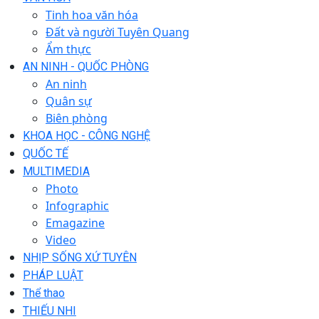
Tinh hoa văn hóa
Đất và người Tuyên Quang
Ẩm thực
AN NINH - QUỐC PHÒNG
An ninh
Quân sự
Biên phòng
KHOA HỌC - CÔNG NGHỆ
QUỐC TẾ
MULTIMEDIA
Photo
Infographic
Emagazine
Video
NHỊP SỐNG XỨ TUYÊN
PHÁP LUẬT
Thể thao
THIẾU NHI