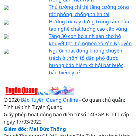
Thủ tướng chỉ thị tăng cường công
tác phòng, chống thiên tai
Hướng tới xây dựng trung tâm đào
tạo nghề chất lượng cao cấp vùng
Tặng 30 con bò sinh sản cho hộ
khuyết tật, hộ nghèo xã Yên Nguyên
Người hoạt động không chuyên
trách ở thôn, tổ dân phố được
hưởng bảo hiểm xã hội bắt buộc,
bảo hiểm y tế
© 2020
Báo Tuyên Quang Online
- Cơ quan chủ quản:
Tỉnh uỷ tỉnh Tuyên Quang
Giấy phép hoạt động báo điện tử số 140/GP-BTTTT cấp
ngày 17/03/2022
Giám đốc: Mai Đức Thông