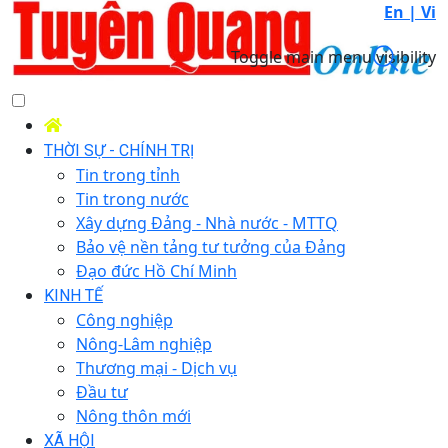
En |
Vi
Toggle main menu visibility
THỜI SỰ - CHÍNH TRỊ
Tin trong tỉnh
Tin trong nước
Xây dựng Đảng - Nhà nước - MTTQ
Bảo vệ nền tảng tư tưởng của Đảng
Đạo đức Hồ Chí Minh
KINH TẾ
Công nghiệp
Nông-Lâm nghiệp
Thương mại - Dịch vụ
Đầu tư
Nông thôn mới
XÃ HỘI