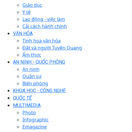
Giáo dục
Y tế
Lao động - việc làm
Cải cách hành chính
VĂN HÓA
Tinh hoa văn hóa
Đất và người Tuyên Quang
Ẩm thực
AN NINH - QUỐC PHÒNG
An ninh
Quân sự
Biên phòng
KHOA HỌC - CÔNG NGHỆ
QUỐC TẾ
MULTIMEDIA
Photo
Infographic
Emagazine