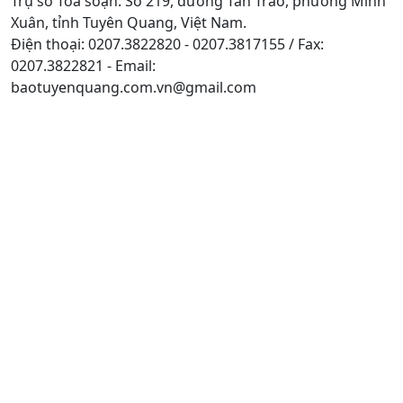
Trụ sở Tòa soạn: Số 219, đường Tân Trào, phường Minh
Xuân, tỉnh Tuyên Quang, Việt Nam.
Điện thoại: 0207.3822820 - 0207.3817155 / Fax:
0207.3822821 - Email:
baotuyenquang.com.vn@gmail.com