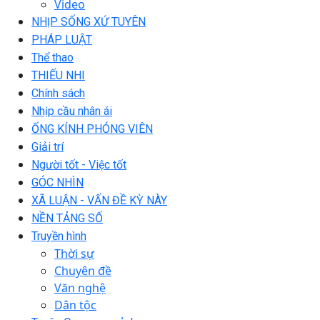
Video
NHỊP SỐNG XỨ TUYÊN
PHÁP LUẬT
Thể thao
THIẾU NHI
Chính sách
Nhịp cầu nhân ái
ỐNG KÍNH PHÓNG VIÊN
Giải trí
Người tốt - Việc tốt
GÓC NHÌN
XÃ LUẬN - VẤN ĐỀ KỲ NÀY
NỀN TẢNG SỐ
Truyền hình
Thời sự
Chuyên đề
Văn nghệ
Dân tộc