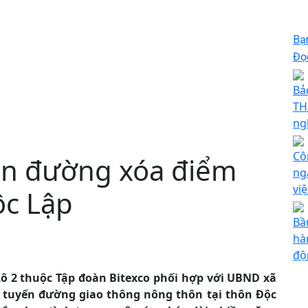
Bạ
Đọc
Bả
TH
ng
Cô
ến đường xóa điểm
ng
vi
ộc Lập
Bầ
hà
độ
ô 2 thuộc Tập đoàn Bitexco phối hợp với UBND xã
 tuyến đường giao thông nông thôn tại thôn Độc