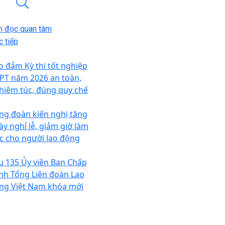
n đọc quan tâm
 tiếp
o đảm Kỳ thi tốt nghiệp
PT năm 2026 an toàn,
hiêm túc, đúng quy chế
ng đoàn kiến nghị tăng
ày nghỉ lễ, giảm giờ làm
ệc cho người lao động
u 135 Ủy viên Ban Chấp
nh Tổng Liên đoàn Lao
ng Việt Nam khóa mới