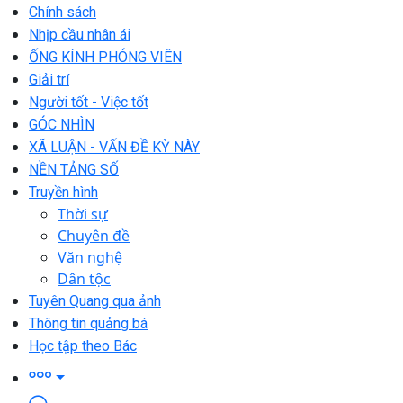
Chính sách
Nhịp cầu nhân ái
ỐNG KÍNH PHÓNG VIÊN
Giải trí
Người tốt - Việc tốt
GÓC NHÌN
XÃ LUẬN - VẤN ĐỀ KỲ NÀY
NỀN TẢNG SỐ
Truyền hình
Thời sự
Chuyên đề
Văn nghệ
Dân tộc
Tuyên Quang qua ảnh
Thông tin quảng bá
Học tập theo Bác