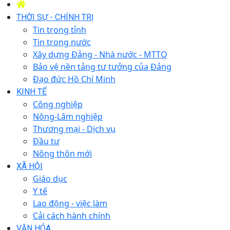
THỜI SỰ - CHÍNH TRỊ
Tin trong tỉnh
Tin trong nước
Xây dựng Đảng - Nhà nước - MTTQ
Bảo vệ nền tảng tư tưởng của Đảng
Đạo đức Hồ Chí Minh
KINH TẾ
Công nghiệp
Nông-Lâm nghiệp
Thương mại - Dịch vụ
Đầu tư
Nông thôn mới
XÃ HỘI
Giáo dục
Y tế
Lao động - việc làm
Cải cách hành chính
VĂN HÓA