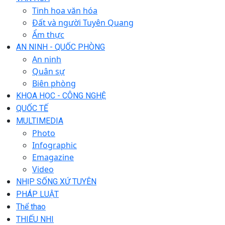
Tinh hoa văn hóa
Đất và người Tuyên Quang
Ẩm thực
AN NINH - QUỐC PHÒNG
An ninh
Quân sự
Biên phòng
KHOA HỌC - CÔNG NGHỆ
QUỐC TẾ
MULTIMEDIA
Photo
Infographic
Emagazine
Video
NHỊP SỐNG XỨ TUYÊN
PHÁP LUẬT
Thể thao
THIẾU NHI