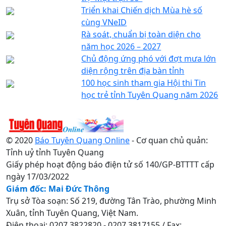
Triển khai Chiến dịch Mùa hè số
cùng VNeID
Rà soát, chuẩn bị toàn diện cho
năm học 2026 – 2027
Chủ động ứng phó với đợt mưa lớn
diện rộng trên địa bàn tỉnh
100 học sinh tham gia Hội thi Tin
học trẻ tỉnh Tuyên Quang năm 2026
© 2020
Báo Tuyên Quang Online
- Cơ quan chủ quản:
Tỉnh uỷ tỉnh Tuyên Quang
Giấy phép hoạt động báo điện tử số 140/GP-BTTTT cấp
ngày 17/03/2022
Giám đốc: Mai Đức Thông
Trụ sở Tòa soạn: Số 219, đường Tân Trào, phường Minh
Xuân, tỉnh Tuyên Quang, Việt Nam.
Điện thoại: 0207.3822820 - 0207.3817155 / Fax: