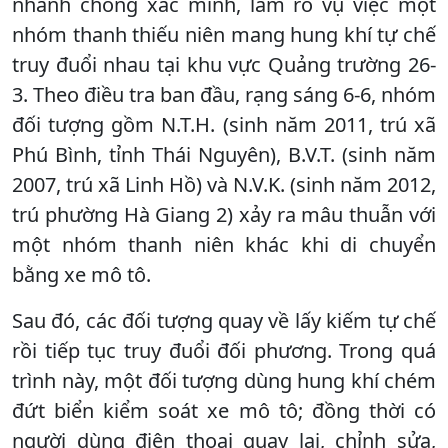
nhanh chóng xác minh, làm rõ vụ việc một
nhóm thanh thiếu niên mang hung khí tự chế
truy đuổi nhau tại khu vực Quảng trường 26-
3. Theo điều tra ban đầu, rạng sáng 6-6, nhóm
đối tượng gồm N.T.H. (sinh năm 2011, trú xã
Phú Bình, tỉnh Thái Nguyên), B.V.T. (sinh năm
2007, trú xã Linh Hồ) và N.V.K. (sinh năm 2012,
trú phường Hà Giang 2) xảy ra mâu thuẫn với
một nhóm thanh niên khác khi di chuyển
bằng xe mô tô.
Sau đó, các đối tượng quay về lấy kiếm tự chế
rồi tiếp tục truy đuổi đối phương. Trong quá
trình này, một đối tượng dùng hung khí chém
đứt biển kiểm soát xe mô tô; đồng thời có
người dùng điện thoại quay lại, chỉnh sửa,