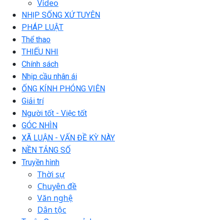
Video
NHỊP SỐNG XỨ TUYÊN
PHÁP LUẬT
Thể thao
THIẾU NHI
Chính sách
Nhịp cầu nhân ái
ỐNG KÍNH PHÓNG VIÊN
Giải trí
Người tốt - Việc tốt
GÓC NHÌN
XÃ LUẬN - VẤN ĐỀ KỲ NÀY
NỀN TẢNG SỐ
Truyền hình
Thời sự
Chuyên đề
Văn nghệ
Dân tộc