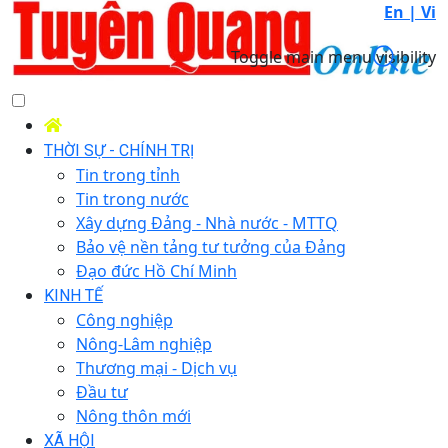
En |
Vi
Toggle main menu visibility
THỜI SỰ - CHÍNH TRỊ
Tin trong tỉnh
Tin trong nước
Xây dựng Đảng - Nhà nước - MTTQ
Bảo vệ nền tảng tư tưởng của Đảng
Đạo đức Hồ Chí Minh
KINH TẾ
Công nghiệp
Nông-Lâm nghiệp
Thương mại - Dịch vụ
Đầu tư
Nông thôn mới
XÃ HỘI