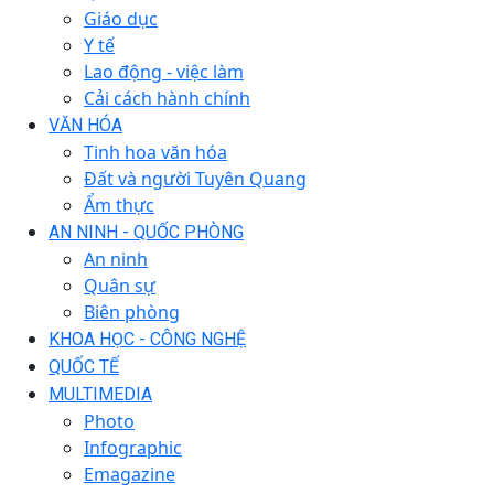
Giáo dục
Y tế
Lao động - việc làm
Cải cách hành chính
VĂN HÓA
Tinh hoa văn hóa
Đất và người Tuyên Quang
Ẩm thực
AN NINH - QUỐC PHÒNG
An ninh
Quân sự
Biên phòng
KHOA HỌC - CÔNG NGHỆ
QUỐC TẾ
MULTIMEDIA
Photo
Infographic
Emagazine