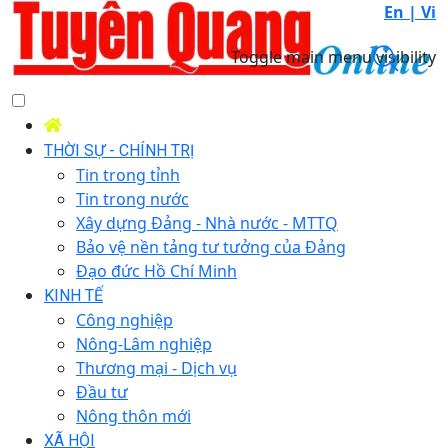
En |
Vi
Toggle main menu visibility
THỜI SỰ - CHÍNH TRỊ
Tin trong tỉnh
Tin trong nước
Xây dựng Đảng - Nhà nước - MTTQ
Bảo vệ nền tảng tư tưởng của Đảng
Đạo đức Hồ Chí Minh
KINH TẾ
Công nghiệp
Nông-Lâm nghiệp
Thương mại - Dịch vụ
Đầu tư
Nông thôn mới
XÃ HỘI