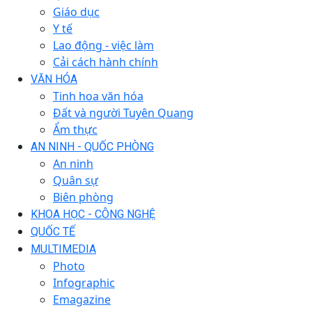
Giáo dục
Y tế
Lao động - việc làm
Cải cách hành chính
VĂN HÓA
Tinh hoa văn hóa
Đất và người Tuyên Quang
Ẩm thực
AN NINH - QUỐC PHÒNG
An ninh
Quân sự
Biên phòng
KHOA HỌC - CÔNG NGHỆ
QUỐC TẾ
MULTIMEDIA
Photo
Infographic
Emagazine