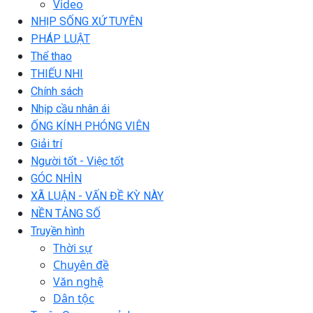
Video
NHỊP SỐNG XỨ TUYÊN
PHÁP LUẬT
Thể thao
THIẾU NHI
Chính sách
Nhịp cầu nhân ái
ỐNG KÍNH PHÓNG VIÊN
Giải trí
Người tốt - Việc tốt
GÓC NHÌN
XÃ LUẬN - VẤN ĐỀ KỲ NÀY
NỀN TẢNG SỐ
Truyền hình
Thời sự
Chuyên đề
Văn nghệ
Dân tộc