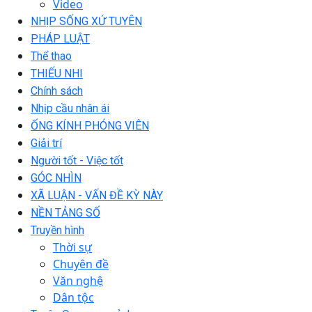
Video
NHỊP SỐNG XỨ TUYÊN
PHÁP LUẬT
Thể thao
THIẾU NHI
Chính sách
Nhịp cầu nhân ái
ỐNG KÍNH PHÓNG VIÊN
Giải trí
Người tốt - Việc tốt
GÓC NHÌN
XÃ LUẬN - VẤN ĐỀ KỲ NÀY
NỀN TẢNG SỐ
Truyền hình
Thời sự
Chuyên đề
Văn nghệ
Dân tộc