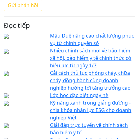
Đọc tiếp
Mậu Duệ nâng cao chất lượng phục
vụ từ chính quyền số
Nhiều chính sách mới về bảo hiểm
xã hội, bảo hiểm y tế chính thức có
hiệu lực từ ngày 1/7
Cải cách thủ tục phòng cháy, chữa
cháy, đồng hành cùng doanh
nghiệp hướng tới tăng trưởng cao
Lớp học đặc biệt ngày hè
Kỹ năng xanh trong giảng đường -
chìa khóa nhân lực ESG cho doanh
nghiệp Việt
Giải đáp trực tuyến về chính sách
bảo hiểm y tế