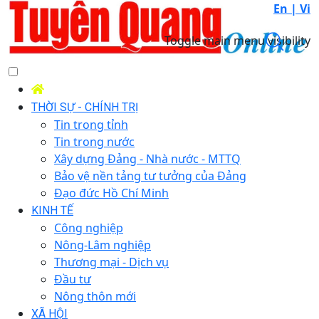
En |
Vi
Toggle main menu visibility
THỜI SỰ - CHÍNH TRỊ
Tin trong tỉnh
Tin trong nước
Xây dựng Đảng - Nhà nước - MTTQ
Bảo vệ nền tảng tư tưởng của Đảng
Đạo đức Hồ Chí Minh
KINH TẾ
Công nghiệp
Nông-Lâm nghiệp
Thương mại - Dịch vụ
Đầu tư
Nông thôn mới
XÃ HỘI