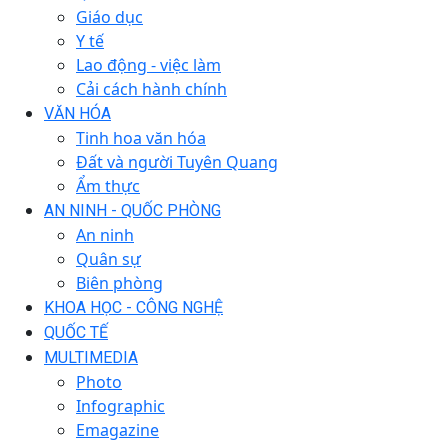
Giáo dục
Y tế
Lao động - việc làm
Cải cách hành chính
VĂN HÓA
Tinh hoa văn hóa
Đất và người Tuyên Quang
Ẩm thực
AN NINH - QUỐC PHÒNG
An ninh
Quân sự
Biên phòng
KHOA HỌC - CÔNG NGHỆ
QUỐC TẾ
MULTIMEDIA
Photo
Infographic
Emagazine