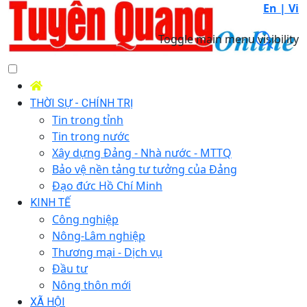
En |
Vi
Toggle main menu visibility
THỜI SỰ - CHÍNH TRỊ
Tin trong tỉnh
Tin trong nước
Xây dựng Đảng - Nhà nước - MTTQ
Bảo vệ nền tảng tư tưởng của Đảng
Đạo đức Hồ Chí Minh
KINH TẾ
Công nghiệp
Nông-Lâm nghiệp
Thương mại - Dịch vụ
Đầu tư
Nông thôn mới
XÃ HỘI