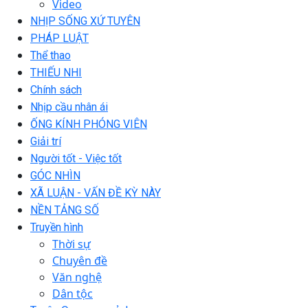
Video
NHỊP SỐNG XỨ TUYÊN
PHÁP LUẬT
Thể thao
THIẾU NHI
Chính sách
Nhịp cầu nhân ái
ỐNG KÍNH PHÓNG VIÊN
Giải trí
Người tốt - Việc tốt
GÓC NHÌN
XÃ LUẬN - VẤN ĐỀ KỲ NÀY
NỀN TẢNG SỐ
Truyền hình
Thời sự
Chuyên đề
Văn nghệ
Dân tộc