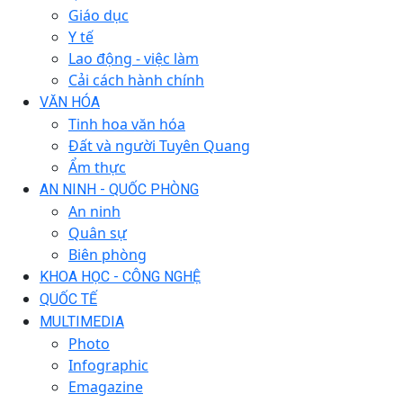
Giáo dục
Y tế
Lao động - việc làm
Cải cách hành chính
VĂN HÓA
Tinh hoa văn hóa
Đất và người Tuyên Quang
Ẩm thực
AN NINH - QUỐC PHÒNG
An ninh
Quân sự
Biên phòng
KHOA HỌC - CÔNG NGHỆ
QUỐC TẾ
MULTIMEDIA
Photo
Infographic
Emagazine