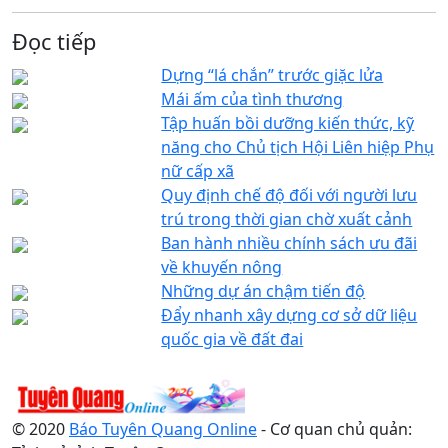
Đọc tiếp
Dựng “lá chắn” trước giặc lửa
Mái ấm của tình thương
Tập huấn bồi dưỡng kiến thức, kỹ
năng cho Chủ tịch Hội Liên hiệp Phụ
nữ cấp xã
Quy định chế độ đối với người lưu
trú trong thời gian chờ xuất cảnh
Ban hành nhiều chính sách ưu đãi
về khuyến nông
Những dự án chậm tiến độ
Đẩy nhanh xây dựng cơ sở dữ liệu
quốc gia về đất đai
© 2020
Báo Tuyên Quang Online
- Cơ quan chủ quản: