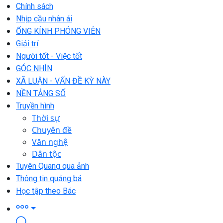
Chính sách
Nhịp cầu nhân ái
ỐNG KÍNH PHÓNG VIÊN
Giải trí
Người tốt - Việc tốt
GÓC NHÌN
XÃ LUẬN - VẤN ĐỀ KỲ NÀY
NỀN TẢNG SỐ
Truyền hình
Thời sự
Chuyên đề
Văn nghệ
Dân tộc
Tuyên Quang qua ảnh
Thông tin quảng bá
Học tập theo Bác