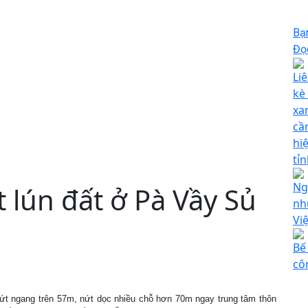
Bạ
Đọc
Li
kè
xa
cầ
hi
tỉ
Ng
 lún đất ở Pà Vầy Sủ
nh
Vi
Bế
cô
ứt ngang trên 57m, nứt dọc nhiều chỗ hơn 70m ngay trung tâm thôn