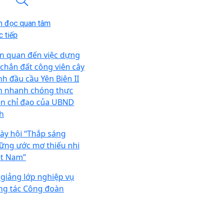
n đọc quan tâm
 tiếp
ên quan đến việc dựng
 chắn đất công viên cây
nh đầu cầu Yên Biên II
n nhanh chóng thực
ện chỉ đạo của UBND
nh
ày hội “Thắp sáng
ững ước mơ thiếu nhi
ệt Nam”
 giảng lớp nghiệp vụ
ng tác Công đoàn