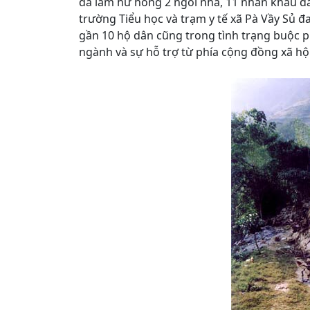
đã làm hư hỏng 2 ngôi nhà, 11 nhân khẩu đã 
trường Tiểu học và trạm y tế xã Pà Vầy Sủ đ
gần 10 hộ dân cũng trong tình trạng buộc phả
ngành và sự hỗ trợ từ phía cộng đồng xã hội