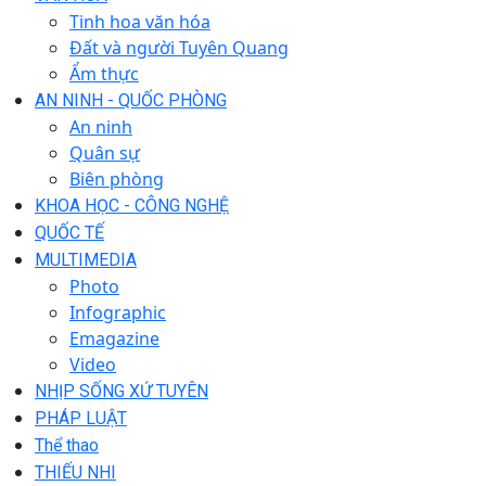
Tinh hoa văn hóa
Đất và người Tuyên Quang
Ẩm thực
AN NINH - QUỐC PHÒNG
An ninh
Quân sự
Biên phòng
KHOA HỌC - CÔNG NGHỆ
QUỐC TẾ
MULTIMEDIA
Photo
Infographic
Emagazine
Video
NHỊP SỐNG XỨ TUYÊN
PHÁP LUẬT
Thể thao
THIẾU NHI