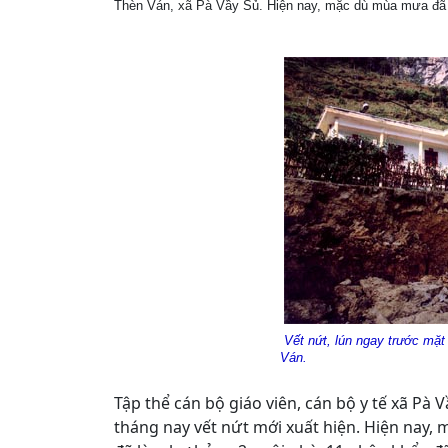
Thèn Ván, xã Pà Vầy Sủ. Hiện nay, mặc dù mùa mưa đã h
Vết nứt, lún ngay trước mặt
Ván.
Tập thể cán bộ giáo viên, cán bộ y tế xã Pà V
tháng nay vết nứt mới xuất hiện. Hiện nay, 