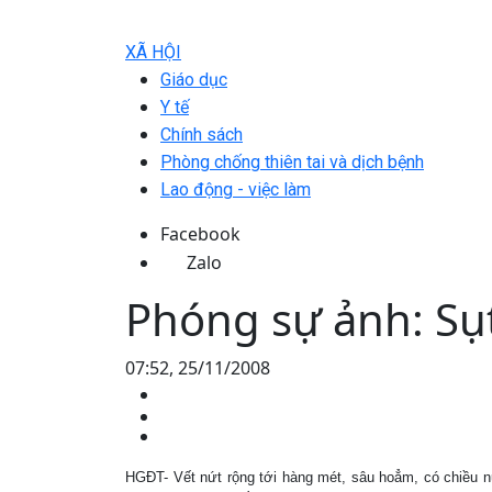
XÃ HỘI
Giáo dục
Y tế
Chính sách
Phòng chống thiên tai và dịch bệnh
Lao động - việc làm
Facebook
Zalo
Phóng sự ảnh: Sụt
07:52, 25/11/2008
HGĐT- Vết nứt rộng tới hàng mét, sâu hoẳm, có chiều n