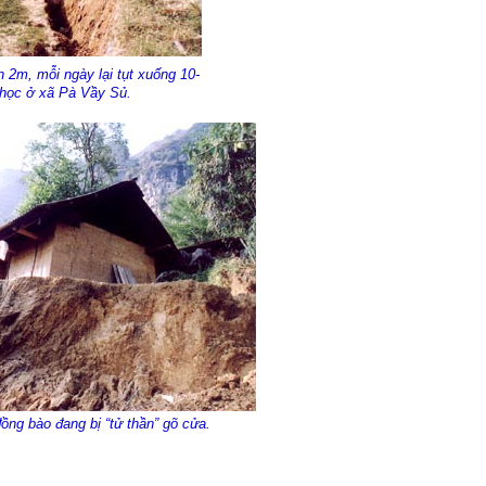
n 2m, mỗi ngày lại tụt xuống 10-
 học ở xã Pà Vầy Sủ.
ồng bào đang bị “tử thần” gõ cửa.