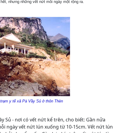
ết, nhưng những vết nứt mỗi ngày một rộng ra.
 trạm y tế xã Pà Vầy Sủ ở thôn Thèn
ầy Sủ - nơi có vết nứt kể trên, cho biết: Gần nửa
mỗi ngày vết nứt lún xuống từ 10-15cm. Vết nứt lún