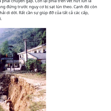
phải chuyển gấp. Còn lại phía trên vết nứt lún là
ang đứng trước nguy cơ bị sạt lún theo. Cạnh đó còn
i di dời. Rất cần sự giúp đỡ của tất cả các cấp,
.