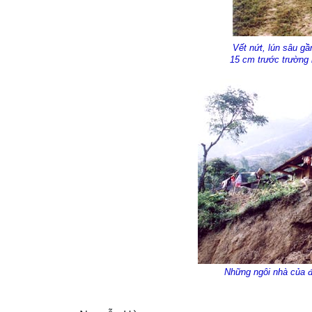
Vết nứt, lún sâu gầ
15 cm trước trường
Những ngôi nhà của đ