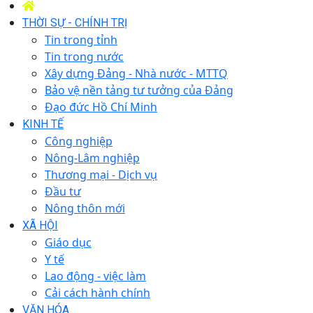
THỜI SỰ - CHÍNH TRỊ
Tin trong tỉnh
Tin trong nước
Xây dựng Đảng - Nhà nước - MTTQ
Bảo vệ nền tảng tư tưởng của Đảng
Đạo đức Hồ Chí Minh
KINH TẾ
Công nghiệp
Nông-Lâm nghiệp
Thương mại - Dịch vụ
Đầu tư
Nông thôn mới
XÃ HỘI
Giáo dục
Y tế
Lao động - việc làm
Cải cách hành chính
VĂN HÓA