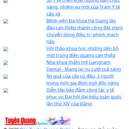
năng, nhiệm vụ mới của Trạm Y tế
cấp xã
Bệnh viện Đa khoa Hà Giang lần
đầu can thiệp thành công đặt stent
chuyển dòng điều trị phình mạch
não
Hội thảo khoa học những tiến bộ
mới trong điện quang can thiệp
Nha khoa thẩm mỹ Gangnam
Dental - Mang lại nụ cười toả sáng
Ăn quả của cây củ đậu, 3 người
trong một gia đình ngộ độc nặng
Diễn tập bảo đảm công tác y tế
phục vụ Đại hội đại biểu toàn quốc
lần thứ XIV của Đảng