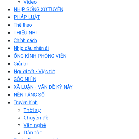
Video
NHỊP SỐNG XỨ TUYÊN
PHÁP LUẬT
Thể thao
THIẾU NHI
Chính sách
Nhịp cầu nhân ái
ỐNG KÍNH PHÓNG VIÊN
Giải trí
Người tốt - Việc tốt
GÓC NHÌN
XÃ LUẬN - VẤN ĐỀ KỲ NÀY
NỀN TẢNG SỐ
Truyền hình
Thời sự
Chuyên đề
Văn nghệ
Dân tộc