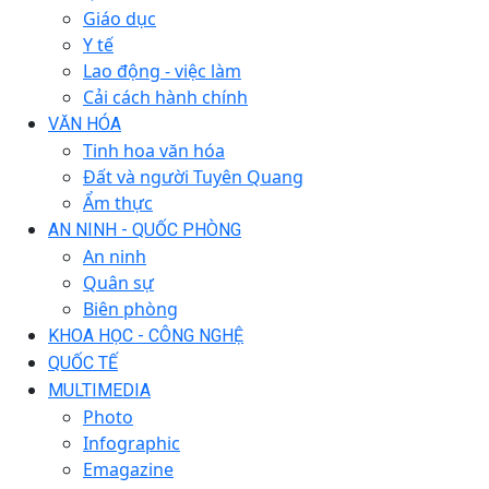
Giáo dục
Y tế
Lao động - việc làm
Cải cách hành chính
VĂN HÓA
Tinh hoa văn hóa
Đất và người Tuyên Quang
Ẩm thực
AN NINH - QUỐC PHÒNG
An ninh
Quân sự
Biên phòng
KHOA HỌC - CÔNG NGHỆ
QUỐC TẾ
MULTIMEDIA
Photo
Infographic
Emagazine