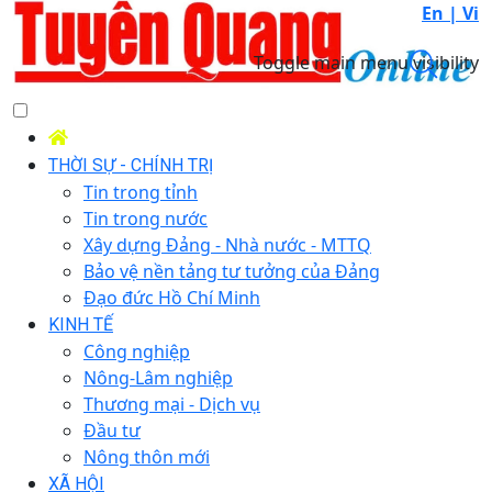
En |
Vi
Toggle main menu visibility
THỜI SỰ - CHÍNH TRỊ
Tin trong tỉnh
Tin trong nước
Xây dựng Đảng - Nhà nước - MTTQ
Bảo vệ nền tảng tư tưởng của Đảng
Đạo đức Hồ Chí Minh
KINH TẾ
Công nghiệp
Nông-Lâm nghiệp
Thương mại - Dịch vụ
Đầu tư
Nông thôn mới
XÃ HỘI