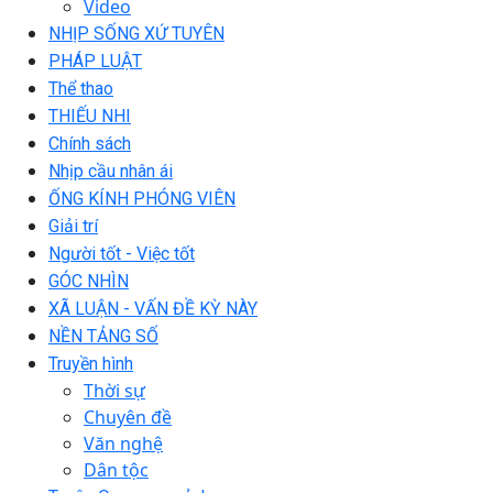
Video
NHỊP SỐNG XỨ TUYÊN
PHÁP LUẬT
Thể thao
THIẾU NHI
Chính sách
Nhịp cầu nhân ái
ỐNG KÍNH PHÓNG VIÊN
Giải trí
Người tốt - Việc tốt
GÓC NHÌN
XÃ LUẬN - VẤN ĐỀ KỲ NÀY
NỀN TẢNG SỐ
Truyền hình
Thời sự
Chuyên đề
Văn nghệ
Dân tộc