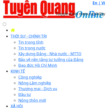
En |
Vi
Toggle main menu visibility
THỜI SỰ - CHÍNH TRỊ
Tin trong tỉnh
Tin trong nước
Xây dựng Đảng - Nhà nước - MTTQ
Bảo vệ nền tảng tư tưởng của Đảng
Đạo đức Hồ Chí Minh
KINH TẾ
Công nghiệp
Nông-Lâm nghiệp
Thương mại - Dịch vụ
Đầu tư
Nông thôn mới
XÃ HỘI