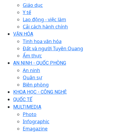
Giáo dục
Y tế
Lao động - việc làm
Cải cách hành chính
VĂN HÓA
Tinh hoa văn hóa
Đất và người Tuyên Quang
Ẩm thực
AN NINH - QUỐC PHÒNG
An ninh
Quân sự
Biên phòng
KHOA HỌC - CÔNG NGHỆ
QUỐC TẾ
MULTIMEDIA
Photo
Infographic
Emagazine