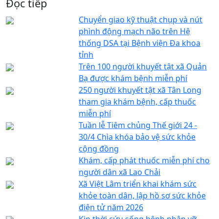
Đọc tiếp
Chuyển giao kỹ thuật chụp và nút
phình động mạch não trên Hệ
thống DSA tại Bệnh viện Đa khoa
tỉnh
Trên 100 người khuyết tật xã Quản
Bạ được khám bệnh miễn phí
250 người khuyết tật xã Tân Long
tham gia khám bệnh, cấp thuốc
miễn phí
Tuần lễ Tiêm chủng Thế giới 24 -
30/4 Chìa khóa bảo vệ sức khỏe
cộng đồng
Khám, cấp phát thuốc miễn phí cho
người dân xã Lao Chải
Xã Việt Lâm triển khai khám sức
khỏe toàn dân, lập hồ sơ sức khỏe
điện tử năm 2026
Kịp thời cứu sống bệnh nhân vỡ