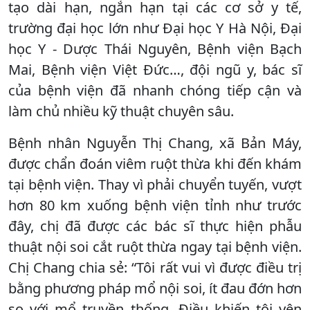
tạo dài hạn, ngắn hạn tại các cơ sở y tế,
trường đại học lớn như Đại học Y Hà Nội, Đại
học Y - Dược Thái Nguyên, Bệnh viện Bạch
Mai, Bệnh viện Việt Đức…, đội ngũ y, bác sĩ
của bệnh viện đã nhanh chóng tiếp cận và
làm chủ nhiều kỹ thuật chuyên sâu.
Bệnh nhân Nguyễn Thị Chang, xã Bản Máy,
được chẩn đoán viêm ruột thừa khi đến khám
tại bệnh viện. Thay vì phải chuyển tuyến, vượt
hơn 80 km xuống bệnh viện tỉnh như trước
đây, chị đã được các bác sĩ thực hiện phẫu
thuật nội soi cắt ruột thừa ngay tại bệnh viện.
Chị Chang chia sẻ: “Tôi rất vui vì được điều trị
bằng phương pháp mổ nội soi, ít đau đớn hơn
so với mổ truyền thống. Điều khiến tôi yên