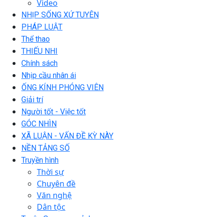
Video
NHỊP SỐNG XỨ TUYÊN
PHÁP LUẬT
Thể thao
THIẾU NHI
Chính sách
Nhịp cầu nhân ái
ỐNG KÍNH PHÓNG VIÊN
Giải trí
Người tốt - Việc tốt
GÓC NHÌN
XÃ LUẬN - VẤN ĐỀ KỲ NÀY
NỀN TẢNG SỐ
Truyền hình
Thời sự
Chuyên đề
Văn nghệ
Dân tộc