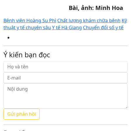
Bài, ảnh: Minh Hoa
Bệnh viện Hoàng Su Phì
Chất lượng khám chữa bệnh
Kỹ
thuật y tế chuyên sâu
Y tế Hà Giang
Chuyển đổi số y tế
Ý kiến bạn đọc