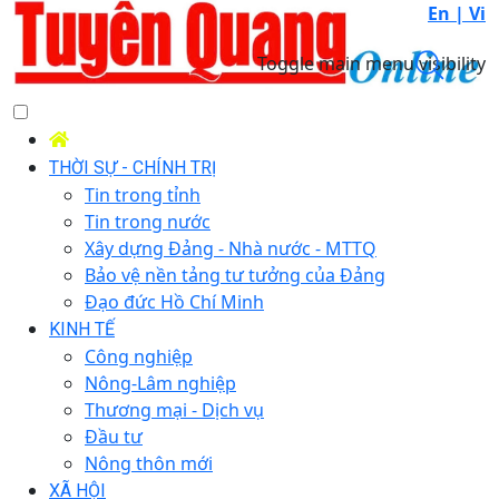
En |
Vi
Toggle main menu visibility
THỜI SỰ - CHÍNH TRỊ
Tin trong tỉnh
Tin trong nước
Xây dựng Đảng - Nhà nước - MTTQ
Bảo vệ nền tảng tư tưởng của Đảng
Đạo đức Hồ Chí Minh
KINH TẾ
Công nghiệp
Nông-Lâm nghiệp
Thương mại - Dịch vụ
Đầu tư
Nông thôn mới
XÃ HỘI