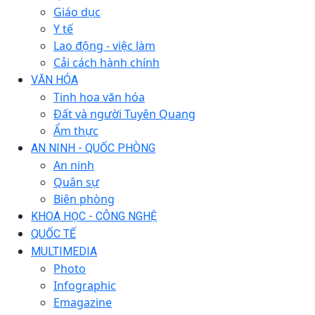
Giáo dục
Y tế
Lao động - việc làm
Cải cách hành chính
VĂN HÓA
Tinh hoa văn hóa
Đất và người Tuyên Quang
Ẩm thực
AN NINH - QUỐC PHÒNG
An ninh
Quân sự
Biên phòng
KHOA HỌC - CÔNG NGHỆ
QUỐC TẾ
MULTIMEDIA
Photo
Infographic
Emagazine