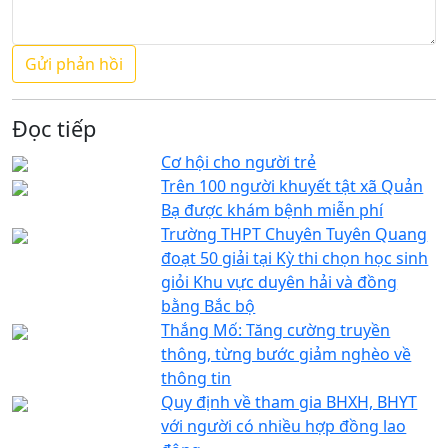
Đọc tiếp
Cơ hội cho người trẻ
Trên 100 người khuyết tật xã Quản
Bạ được khám bệnh miễn phí
Trường THPT Chuyên Tuyên Quang
đoạt 50 giải tại Kỳ thi chọn học sinh
giỏi Khu vực duyên hải và đồng
bằng Bắc bộ
Thắng Mố: Tăng cường truyền
thông, từng bước giảm nghèo về
thông tin
Quy định về tham gia BHXH, BHYT
với người có nhiều hợp đồng lao