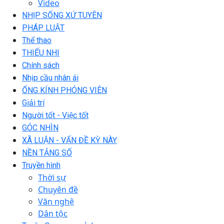
Video
NHỊP SỐNG XỨ TUYÊN
PHÁP LUẬT
Thể thao
THIẾU NHI
Chính sách
Nhịp cầu nhân ái
ỐNG KÍNH PHÓNG VIÊN
Giải trí
Người tốt - Việc tốt
GÓC NHÌN
XÃ LUẬN - VẤN ĐỀ KỲ NÀY
NỀN TẢNG SỐ
Truyền hình
Thời sự
Chuyên đề
Văn nghệ
Dân tộc