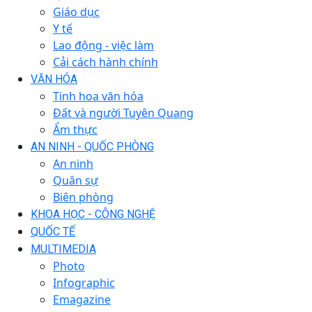
Giáo dục
Y tế
Lao động - việc làm
Cải cách hành chính
VĂN HÓA
Tinh hoa văn hóa
Đất và người Tuyên Quang
Ẩm thực
AN NINH - QUỐC PHÒNG
An ninh
Quân sự
Biên phòng
KHOA HỌC - CÔNG NGHỆ
QUỐC TẾ
MULTIMEDIA
Photo
Infographic
Emagazine