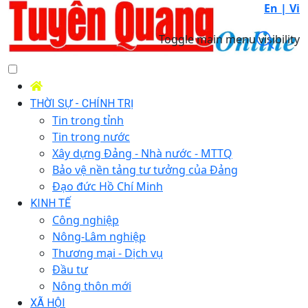
En |
Vi
Toggle main menu visibility
THỜI SỰ - CHÍNH TRỊ
Tin trong tỉnh
Tin trong nước
Xây dựng Đảng - Nhà nước - MTTQ
Bảo vệ nền tảng tư tưởng của Đảng
Đạo đức Hồ Chí Minh
KINH TẾ
Công nghiệp
Nông-Lâm nghiệp
Thương mại - Dịch vụ
Đầu tư
Nông thôn mới
XÃ HỘI