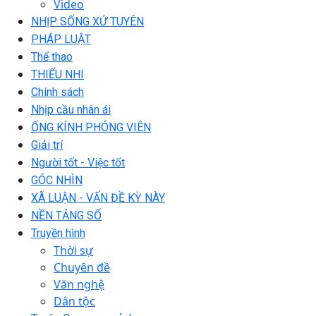
Video
NHỊP SỐNG XỨ TUYÊN
PHÁP LUẬT
Thể thao
THIẾU NHI
Chính sách
Nhịp cầu nhân ái
ỐNG KÍNH PHÓNG VIÊN
Giải trí
Người tốt - Việc tốt
GÓC NHÌN
XÃ LUẬN - VẤN ĐỀ KỲ NÀY
NỀN TẢNG SỐ
Truyền hình
Thời sự
Chuyên đề
Văn nghệ
Dân tộc