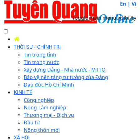
En |
Vi
Toggle main menu visibility
THỜI SỰ - CHÍNH TRỊ
Tin trong tỉnh
Tin trong nước
Xây dựng Đảng - Nhà nước - MTTQ
Bảo vệ nền tảng tư tưởng của Đảng
Đạo đức Hồ Chí Minh
KINH TẾ
Công nghiệp
Nông-Lâm nghiệp
Thương mại - Dịch vụ
Đầu tư
Nông thôn mới
XÃ HỘI