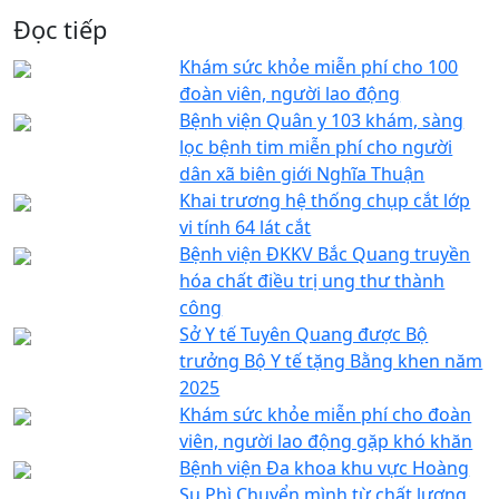
Đọc tiếp
Khám sức khỏe miễn phí cho 100
đoàn viên, người lao động
Bệnh viện Quân y 103 khám, sàng
lọc bệnh tim miễn phí cho người
dân xã biên giới Nghĩa Thuận
Khai trương hệ thống chụp cắt lớp
vi tính 64 lát cắt
Bệnh viện ĐKKV Bắc Quang truyền
hóa chất điều trị ung thư thành
công
Sở Y tế Tuyên Quang được Bộ
trưởng Bộ Y tế tặng Bằng khen năm
2025
Khám sức khỏe miễn phí cho đoàn
viên, người lao động gặp khó khăn
Bệnh viện Đa khoa khu vực Hoàng
Su Phì Chuyển mình từ chất lượng