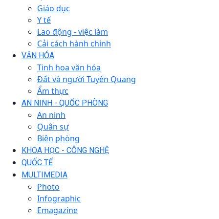
Giáo dục
Y tế
Lao động - việc làm
Cải cách hành chính
VĂN HÓA
Tinh hoa văn hóa
Đất và người Tuyên Quang
Ẩm thực
AN NINH - QUỐC PHÒNG
An ninh
Quân sự
Biên phòng
KHOA HỌC - CÔNG NGHỆ
QUỐC TẾ
MULTIMEDIA
Photo
Infographic
Emagazine