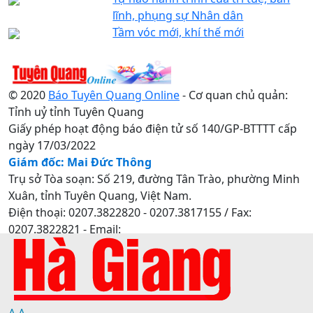
lĩnh, phụng sự Nhân dân
Tầm vóc mới, khí thế mới
© 2020
Báo Tuyên Quang Online
- Cơ quan chủ quản:
Tỉnh uỷ tỉnh Tuyên Quang
Giấy phép hoạt động báo điện tử số 140/GP-BTTTT cấp
ngày 17/03/2022
Giám đốc: Mai Đức Thông
Trụ sở Tòa soạn: Số 219, đường Tân Trào, phường Minh
Xuân, tỉnh Tuyên Quang, Việt Nam.
Điện thoại: 0207.3822820 - 0207.3817155 / Fax:
0207.3822821 - Email:
baotuyenquang.com.vn@gmail.com