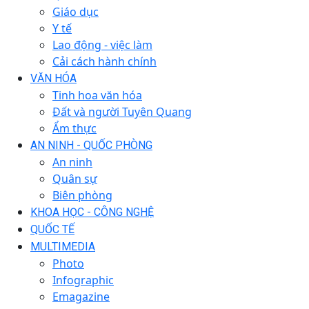
Giáo dục
Y tế
Lao động - việc làm
Cải cách hành chính
VĂN HÓA
Tinh hoa văn hóa
Đất và người Tuyên Quang
Ẩm thực
AN NINH - QUỐC PHÒNG
An ninh
Quân sự
Biên phòng
KHOA HỌC - CÔNG NGHỆ
QUỐC TẾ
MULTIMEDIA
Photo
Infographic
Emagazine