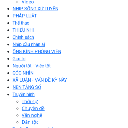
Video
NHỊP SỐNG XỨ TUYÊN
PHÁP LUẬT
Thể thao
THIẾU NHI
Chính sách
Nhịp cầu nhân ái
ỐNG KÍNH PHÓNG VIÊN
Giải trí
Người tốt - Việc tốt
GÓC NHÌN
XÃ LUẬN - VẤN ĐỀ KỲ NÀY
NỀN TẢNG SỐ
Truyền hình
Thời sự
Chuyên đề
Văn nghệ
Dân tộc