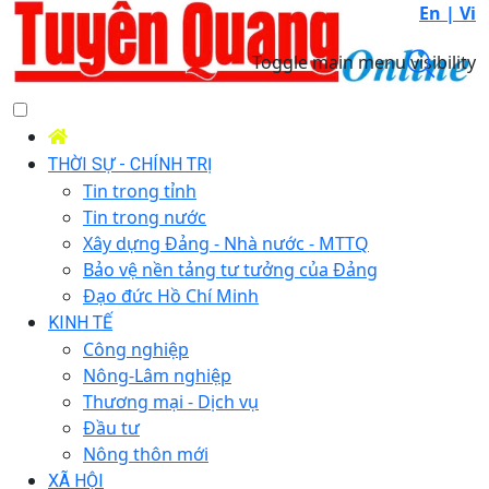
En |
Vi
Toggle main menu visibility
THỜI SỰ - CHÍNH TRỊ
Tin trong tỉnh
Tin trong nước
Xây dựng Đảng - Nhà nước - MTTQ
Bảo vệ nền tảng tư tưởng của Đảng
Đạo đức Hồ Chí Minh
KINH TẾ
Công nghiệp
Nông-Lâm nghiệp
Thương mại - Dịch vụ
Đầu tư
Nông thôn mới
XÃ HỘI