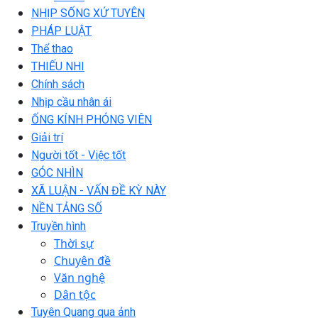
NHỊP SỐNG XỨ TUYÊN
PHÁP LUẬT
Thể thao
THIẾU NHI
Chính sách
Nhịp cầu nhân ái
ỐNG KÍNH PHÓNG VIÊN
Giải trí
Người tốt - Việc tốt
GÓC NHÌN
XÃ LUẬN - VẤN ĐỀ KỲ NÀY
NỀN TẢNG SỐ
Truyền hình
Thời sự
Chuyên đề
Văn nghệ
Dân tộc
Tuyên Quang qua ảnh