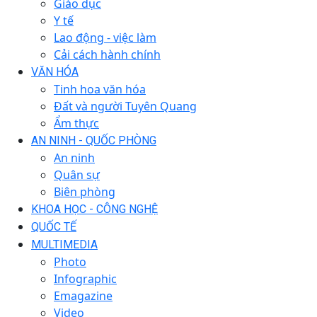
Giáo dục
Y tế
Lao động - việc làm
Cải cách hành chính
VĂN HÓA
Tinh hoa văn hóa
Đất và người Tuyên Quang
Ẩm thực
AN NINH - QUỐC PHÒNG
An ninh
Quân sự
Biên phòng
KHOA HỌC - CÔNG NGHỆ
QUỐC TẾ
MULTIMEDIA
Photo
Infographic
Emagazine
Video