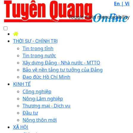
En |
Vi
Toggle main menu visibility
THỜI SỰ - CHÍNH TRỊ
Tin trong tỉnh
Tin trong nước
Xây dựng Đảng - Nhà nước - MTTQ
Bảo vệ nền tảng tư tưởng của Đảng
Đạo đức Hồ Chí Minh
KINH TẾ
Công nghiệp
Nông-Lâm nghiệp
Thương mại - Dịch vụ
Đầu tư
Nông thôn mới
XÃ HỘI