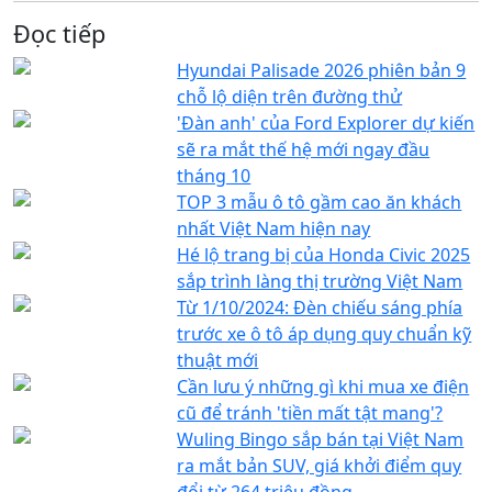
Đọc tiếp
Hyundai Palisade 2026 phiên bản 9
chỗ lộ diện trên đường thử
'Đàn anh' của Ford Explorer dự kiến
sẽ ra mắt thế hệ mới ngay đầu
tháng 10
TOP 3 mẫu ô tô gầm cao ăn khách
nhất Việt Nam hiện nay
Hé lộ trang bị của Honda Civic 2025
sắp trình làng thị trường Việt Nam
Từ 1/10/2024: Đèn chiếu sáng phía
trước xe ô tô áp dụng quy chuẩn kỹ
thuật mới
Cần lưu ý những gì khi mua xe điện
cũ để tránh 'tiền mất tật mang'?
Wuling Bingo sắp bán tại Việt Nam
ra mắt bản SUV, giá khởi điểm quy
đổi từ 264 triệu đồng