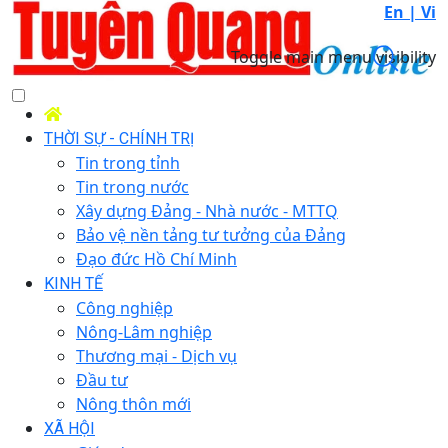
En |
Vi
Toggle main menu visibility
THỜI SỰ - CHÍNH TRỊ
Tin trong tỉnh
Tin trong nước
Xây dựng Đảng - Nhà nước - MTTQ
Bảo vệ nền tảng tư tưởng của Đảng
Đạo đức Hồ Chí Minh
KINH TẾ
Công nghiệp
Nông-Lâm nghiệp
Thương mại - Dịch vụ
Đầu tư
Nông thôn mới
XÃ HỘI