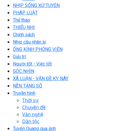
NHỊP SỐNG XỨ TUYÊN
PHÁP LUẬT
Thể thao
THIẾU NHI
Chính sách
Nhịp cầu nhân ái
ỐNG KÍNH PHÓNG VIÊN
Giải trí
Người tốt - Việc tốt
GÓC NHÌN
XÃ LUẬN - VẤN ĐỀ KỲ NÀY
NỀN TẢNG SỐ
Truyền hình
Thời sự
Chuyên đề
Văn nghệ
Dân tộc
Tuyên Quang qua ảnh