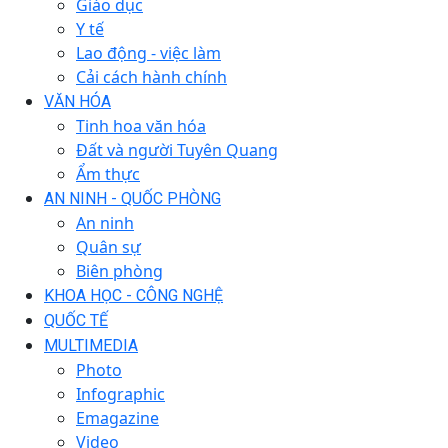
Giáo dục
Y tế
Lao động - việc làm
Cải cách hành chính
VĂN HÓA
Tinh hoa văn hóa
Đất và người Tuyên Quang
Ẩm thực
AN NINH - QUỐC PHÒNG
An ninh
Quân sự
Biên phòng
KHOA HỌC - CÔNG NGHỆ
QUỐC TẾ
MULTIMEDIA
Photo
Infographic
Emagazine
Video