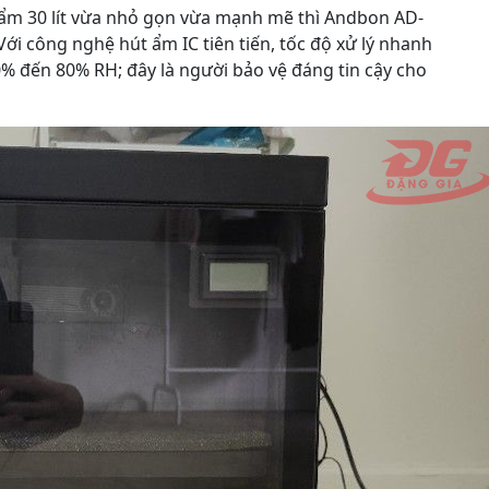
ẩm 30 lít vừa nhỏ gọn vừa mạnh mẽ thì Andbon AD-
Với công nghệ hút ẩm IC tiên tiến, tốc độ xử lý nhanh
0% đến 80% RH; đây là người bảo vệ đáng tin cậy cho