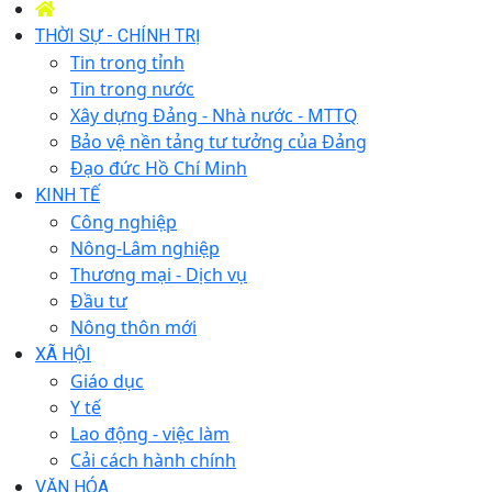
THỜI SỰ - CHÍNH TRỊ
Tin trong tỉnh
Tin trong nước
Xây dựng Đảng - Nhà nước - MTTQ
Bảo vệ nền tảng tư tưởng của Đảng
Đạo đức Hồ Chí Minh
KINH TẾ
Công nghiệp
Nông-Lâm nghiệp
Thương mại - Dịch vụ
Đầu tư
Nông thôn mới
XÃ HỘI
Giáo dục
Y tế
Lao động - việc làm
Cải cách hành chính
VĂN HÓA