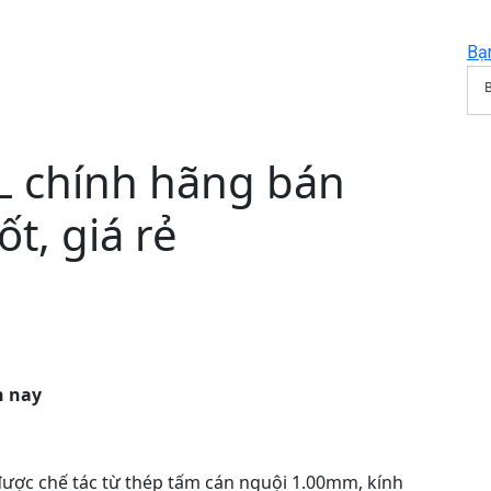
Bạ
L chính hãng bán
ốt, giá rẻ
n nay
ược chế tác từ thép tấm cán nguội 1.00mm, kính