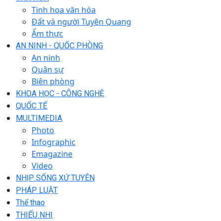
Tinh hoa văn hóa
Đất và người Tuyên Quang
Ẩm thực
AN NINH - QUỐC PHÒNG
An ninh
Quân sự
Biên phòng
KHOA HỌC - CÔNG NGHỆ
QUỐC TẾ
MULTIMEDIA
Photo
Infographic
Emagazine
Video
NHỊP SỐNG XỨ TUYÊN
PHÁP LUẬT
Thể thao
THIẾU NHI