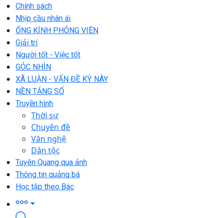
Chính sách
Nhịp cầu nhân ái
ỐNG KÍNH PHÓNG VIÊN
Giải trí
Người tốt - Việc tốt
GÓC NHÌN
XÃ LUẬN - VẤN ĐỀ KỲ NÀY
NỀN TẢNG SỐ
Truyền hình
Thời sự
Chuyên đề
Văn nghệ
Dân tộc
Tuyên Quang qua ảnh
Thông tin quảng bá
Học tập theo Bác