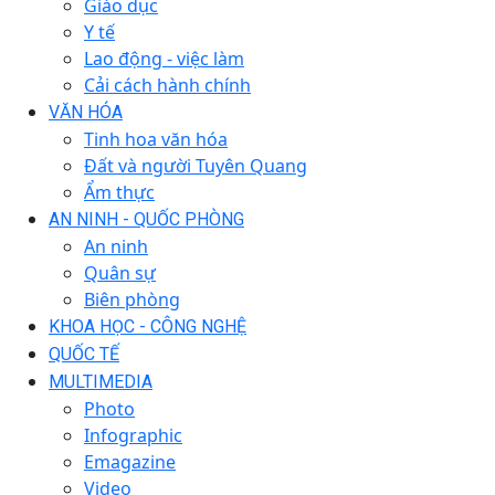
Giáo dục
Y tế
Lao động - việc làm
Cải cách hành chính
VĂN HÓA
Tinh hoa văn hóa
Đất và người Tuyên Quang
Ẩm thực
AN NINH - QUỐC PHÒNG
An ninh
Quân sự
Biên phòng
KHOA HỌC - CÔNG NGHỆ
QUỐC TẾ
MULTIMEDIA
Photo
Infographic
Emagazine
Video