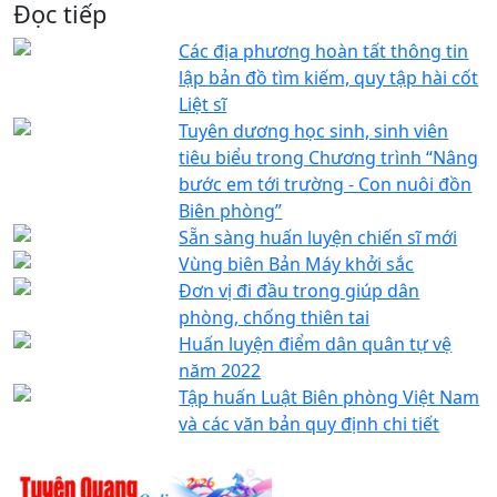
Đọc tiếp
Các địa phương hoàn tất thông tin
lập bản đồ tìm kiếm, quy tập hài cốt
Liệt sĩ
Tuyên dương học sinh, sinh viên
tiêu biểu trong Chương trình “Nâng
bước em tới trường - Con nuôi đồn
Biên phòng”
Sẵn sàng huấn luyện chiến sĩ mới
Vùng biên Bản Máy khởi sắc
Đơn vị đi đầu trong giúp dân
phòng, chống thiên tai
Huấn luyện điểm dân quân tự vệ
năm 2022
Tập huấn Luật Biên phòng Việt Nam
và các văn bản quy định chi tiết