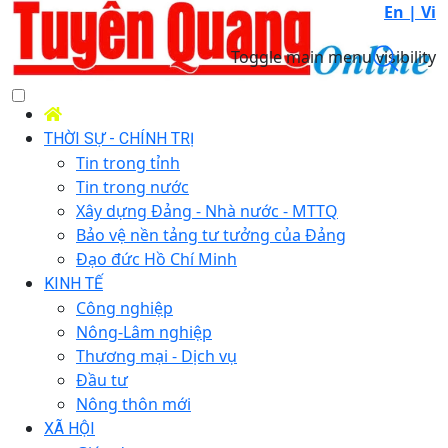
En |
Vi
Toggle main menu visibility
THỜI SỰ - CHÍNH TRỊ
Tin trong tỉnh
Tin trong nước
Xây dựng Đảng - Nhà nước - MTTQ
Bảo vệ nền tảng tư tưởng của Đảng
Đạo đức Hồ Chí Minh
KINH TẾ
Công nghiệp
Nông-Lâm nghiệp
Thương mại - Dịch vụ
Đầu tư
Nông thôn mới
XÃ HỘI