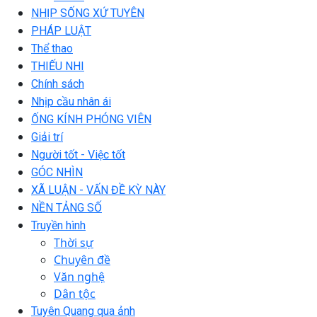
NHỊP SỐNG XỨ TUYÊN
PHÁP LUẬT
Thể thao
THIẾU NHI
Chính sách
Nhịp cầu nhân ái
ỐNG KÍNH PHÓNG VIÊN
Giải trí
Người tốt - Việc tốt
GÓC NHÌN
XÃ LUẬN - VẤN ĐỀ KỲ NÀY
NỀN TẢNG SỐ
Truyền hình
Thời sự
Chuyên đề
Văn nghệ
Dân tộc
Tuyên Quang qua ảnh