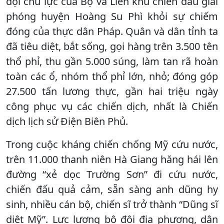
đội chủ lực của Bộ và Liên khu chiến đấu giải
phóng huyện Hoàng Su Phì khỏi sự chiếm
đóng của thực dân Pháp. Quân và dân tỉnh ta
đã tiêu diệt, bắt sống, gọi hàng trên 3.500 tên
thổ phỉ, thu gần 5.000 súng, làm tan rã hoàn
toàn các ổ, nhóm thổ phỉ lớn, nhỏ; đóng góp
27.500 tấn lương thực, gần hai triệu ngày
công phục vụ các chiến dịch, nhất là Chiến
dịch lịch sử Điện Biên Phủ.
Trong cuộc kháng chiến chống Mỹ cứu nước,
trên 11.000 thanh niên Hà Giang hăng hái lên
đường “xẻ dọc Trường Sơn” đi cứu nước,
chiến đấu quả cảm, sẵn sàng anh dũng hy
sinh, nhiều cán bộ, chiến sĩ trở thành “Dũng sĩ
diệt Mỹ”. Lực lượng bộ đội địa phương, dân