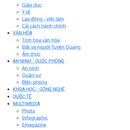
Giáo dục
Y tế
Lao động - việc làm
Cải cách hành chính
VĂN HÓA
Tinh hoa văn hóa
Đất và người Tuyên Quang
Ẩm thực
AN NINH - QUỐC PHÒNG
An ninh
Quân sự
Biên phòng
KHOA HỌC - CÔNG NGHỆ
QUỐC TẾ
MULTIMEDIA
Photo
Infographic
Emagazine