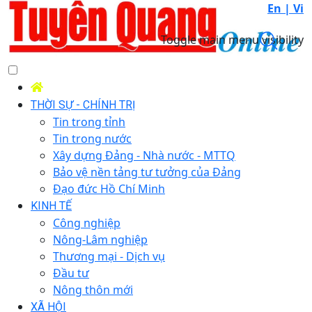
En |
Vi
Toggle main menu visibility
THỜI SỰ - CHÍNH TRỊ
Tin trong tỉnh
Tin trong nước
Xây dựng Đảng - Nhà nước - MTTQ
Bảo vệ nền tảng tư tưởng của Đảng
Đạo đức Hồ Chí Minh
KINH TẾ
Công nghiệp
Nông-Lâm nghiệp
Thương mại - Dịch vụ
Đầu tư
Nông thôn mới
XÃ HỘI