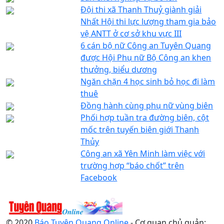
Đội thi xã Thanh Thuỷ giành giải
Nhất Hội thi lực lượng tham gia bảo
vệ ANTT ở cơ sở khu vực III
6 cán bộ nữ Công an Tuyên Quang
được Hội Phụ nữ Bộ Công an khen
thưởng, biểu dương
Ngăn chặn 4 học sinh bỏ học đi làm
thuê
Đồng hành cùng phụ nữ vùng biên
Phối hợp tuần tra đường biên, cột
mốc trên tuyến biên giới Thanh
Thủy
Công an xã Yên Minh làm việc với
trường hợp “báo chốt” trên
Facebook
© 2020
Báo Tuyên Quang Online
- Cơ quan chủ quản: