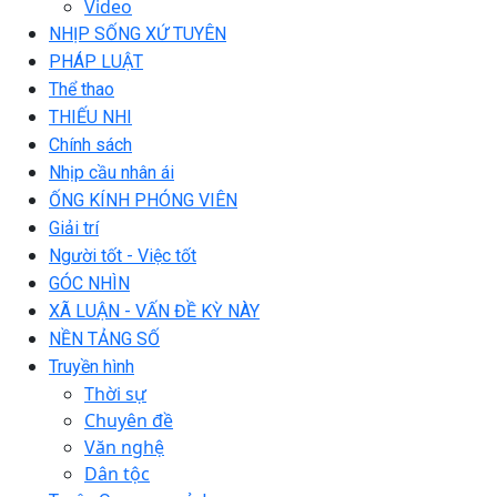
Video
NHỊP SỐNG XỨ TUYÊN
PHÁP LUẬT
Thể thao
THIẾU NHI
Chính sách
Nhịp cầu nhân ái
ỐNG KÍNH PHÓNG VIÊN
Giải trí
Người tốt - Việc tốt
GÓC NHÌN
XÃ LUẬN - VẤN ĐỀ KỲ NÀY
NỀN TẢNG SỐ
Truyền hình
Thời sự
Chuyên đề
Văn nghệ
Dân tộc