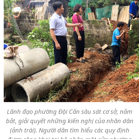
Lãnh đạo phường Đội Cấn sâu sát cơ sở, nắm
bắt, giải quyết những kiến nghị của nhân dân
(ảnh trái).
Người dân tìm hiểu các quy định