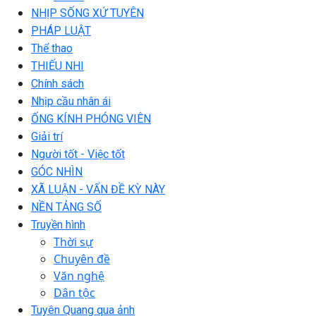
NHỊP SỐNG XỨ TUYÊN
PHÁP LUẬT
Thể thao
THIẾU NHI
Chính sách
Nhịp cầu nhân ái
ỐNG KÍNH PHÓNG VIÊN
Giải trí
Người tốt - Việc tốt
GÓC NHÌN
XÃ LUẬN - VẤN ĐỀ KỲ NÀY
NỀN TẢNG SỐ
Truyền hình
Thời sự
Chuyên đề
Văn nghệ
Dân tộc
Tuyên Quang qua ảnh