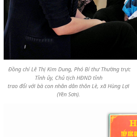
Đồng chí Lê Thị Kim Dung, Phó Bí thư Thường trực
Tỉnh ủy, Chủ tịch HĐND tỉnh
trao đổi với bà con nhân dân thôn Lè, xã Hùng Lợi
(Yên Sơn).