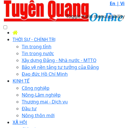
En |
Vi
Toggle main menu visibility
THỜI SỰ - CHÍNH TRỊ
Tin trong tỉnh
Tin trong nước
Xây dựng Đảng - Nhà nước - MTTQ
Bảo vệ nền tảng tư tưởng của Đảng
Đạo đức Hồ Chí Minh
KINH TẾ
Công nghiệp
Nông-Lâm nghiệp
Thương mại - Dịch vụ
Đầu tư
Nông thôn mới
XÃ HỘI