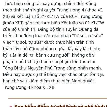
Thực hiện công tác xây dựng, chỉnh đốn Đảng
theo tinh thần Nghị quyết Trung ương 4 (khóa XI,
XII) và Kết luận số 21-KL/TW của BCH Trung ương
(khóa XIII) gắn với thực hiện Kết luận số 01-KL/TW
của Bộ Chính trị, Đảng bộ tỉnh Tuyên Quang đã
triển khai đồng loạt các giải pháp “Tự soi, tự sửa”.
Việc “Tự soi, tự sửa” được thực hiện trên tinh
thần lấy chủ động phòng ngừa, lấy xây là chính;
kỷ luật là để “trị bệnh cứu người”, không để vi
phạm nhỏ tích tụ thành sai phạm lớn theo lời
Tổng Bí thư Nguyễn Phú Trọng từng nhấn mạnh.
Điều này được cụ thể bằng việc khắc phục tồn tại,
hạn chế sau kiểm điểm thực hiện Nghị quyết
Trung ương 4 khóa XI, XII: