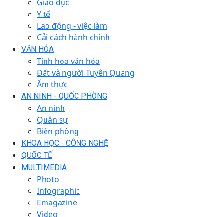
Giáo dục
Y tế
Lao động - việc làm
Cải cách hành chính
VĂN HÓA
Tinh hoa văn hóa
Đất và người Tuyên Quang
Ẩm thực
AN NINH - QUỐC PHÒNG
An ninh
Quân sự
Biên phòng
KHOA HỌC - CÔNG NGHỆ
QUỐC TẾ
MULTIMEDIA
Photo
Infographic
Emagazine
Video