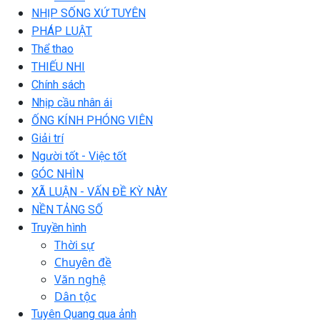
NHỊP SỐNG XỨ TUYÊN
PHÁP LUẬT
Thể thao
THIẾU NHI
Chính sách
Nhịp cầu nhân ái
ỐNG KÍNH PHÓNG VIÊN
Giải trí
Người tốt - Việc tốt
GÓC NHÌN
XÃ LUẬN - VẤN ĐỀ KỲ NÀY
NỀN TẢNG SỐ
Truyền hình
Thời sự
Chuyên đề
Văn nghệ
Dân tộc
Tuyên Quang qua ảnh