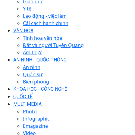
Giáo dục
Y tế
Lao động - việc làm
Cải cách hành chính
VĂN HÓA
Tinh hoa văn hóa
Đất và người Tuyên Quang
Ẩm thực
AN NINH - QUỐC PHÒNG
An ninh
Quân sự
Biên phòng
KHOA HỌC - CÔNG NGHỆ
QUỐC TẾ
MULTIMEDIA
Photo
Infographic
Emagazine
Video