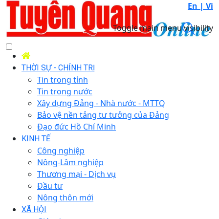
En |
Vi
Toggle main menu visibility
THỜI SỰ - CHÍNH TRỊ
Tin trong tỉnh
Tin trong nước
Xây dựng Đảng - Nhà nước - MTTQ
Bảo vệ nền tảng tư tưởng của Đảng
Đạo đức Hồ Chí Minh
KINH TẾ
Công nghiệp
Nông-Lâm nghiệp
Thương mại - Dịch vụ
Đầu tư
Nông thôn mới
XÃ HỘI