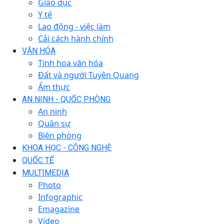
Giáo dục
Y tế
Lao động - việc làm
Cải cách hành chính
VĂN HÓA
Tinh hoa văn hóa
Đất và người Tuyên Quang
Ẩm thực
AN NINH - QUỐC PHÒNG
An ninh
Quân sự
Biên phòng
KHOA HỌC - CÔNG NGHỆ
QUỐC TẾ
MULTIMEDIA
Photo
Infographic
Emagazine
Video