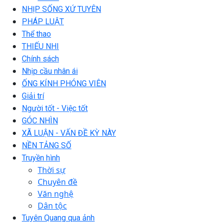
NHỊP SỐNG XỨ TUYÊN
PHÁP LUẬT
Thể thao
THIẾU NHI
Chính sách
Nhịp cầu nhân ái
ỐNG KÍNH PHÓNG VIÊN
Giải trí
Người tốt - Việc tốt
GÓC NHÌN
XÃ LUẬN - VẤN ĐỀ KỲ NÀY
NỀN TẢNG SỐ
Truyền hình
Thời sự
Chuyên đề
Văn nghệ
Dân tộc
Tuyên Quang qua ảnh