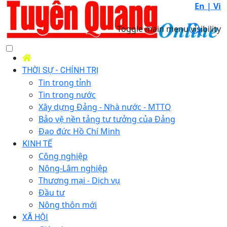
En |
Vi
Toggle main menu visibility
THỜI SỰ - CHÍNH TRỊ
Tin trong tỉnh
Tin trong nước
Xây dựng Đảng - Nhà nước - MTTQ
Bảo vệ nền tảng tư tưởng của Đảng
Đạo đức Hồ Chí Minh
KINH TẾ
Công nghiệp
Nông-Lâm nghiệp
Thương mại - Dịch vụ
Đầu tư
Nông thôn mới
XÃ HỘI