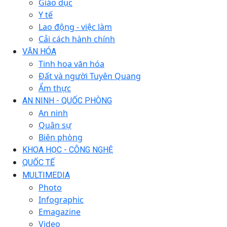
Giáo dục
Y tế
Lao động - việc làm
Cải cách hành chính
VĂN HÓA
Tinh hoa văn hóa
Đất và người Tuyên Quang
Ẩm thực
AN NINH - QUỐC PHÒNG
An ninh
Quân sự
Biên phòng
KHOA HỌC - CÔNG NGHỆ
QUỐC TẾ
MULTIMEDIA
Photo
Infographic
Emagazine
Video