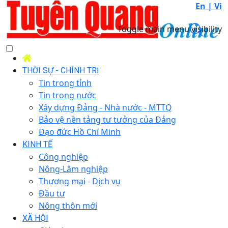
En |
Vi
Toggle main menu visibility
THỜI SỰ - CHÍNH TRỊ
Tin trong tỉnh
Tin trong nước
Xây dựng Đảng - Nhà nước - MTTQ
Bảo vệ nền tảng tư tưởng của Đảng
Đạo đức Hồ Chí Minh
KINH TẾ
Công nghiệp
Nông-Lâm nghiệp
Thương mại - Dịch vụ
Đầu tư
Nông thôn mới
XÃ HỘI