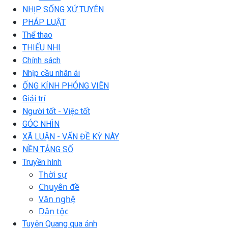
NHỊP SỐNG XỨ TUYÊN
PHÁP LUẬT
Thể thao
THIẾU NHI
Chính sách
Nhịp cầu nhân ái
ỐNG KÍNH PHÓNG VIÊN
Giải trí
Người tốt - Việc tốt
GÓC NHÌN
XÃ LUẬN - VẤN ĐỀ KỲ NÀY
NỀN TẢNG SỐ
Truyền hình
Thời sự
Chuyên đề
Văn nghệ
Dân tộc
Tuyên Quang qua ảnh