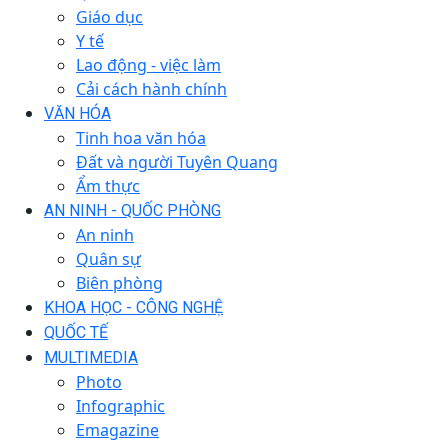
Giáo dục
Y tế
Lao động - việc làm
Cải cách hành chính
VĂN HÓA
Tinh hoa văn hóa
Đất và người Tuyên Quang
Ẩm thực
AN NINH - QUỐC PHÒNG
An ninh
Quân sự
Biên phòng
KHOA HỌC - CÔNG NGHỆ
QUỐC TẾ
MULTIMEDIA
Photo
Infographic
Emagazine