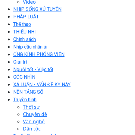
Video
NHỊP SỐNG XỨ TUYÊN
PHÁP LUẬT
Thể thao
THIẾU NHI
Chính sách
Nhịp cầu nhân ái
ỐNG KÍNH PHÓNG VIÊN
Giải trí
Người tốt - Việc tốt
GÓC NHÌN
XÃ LUẬN - VẤN ĐỀ KỲ NÀY
NỀN TẢNG SỐ
Truyền hình
Thời sự
Chuyên đề
Văn nghệ
Dân tộc