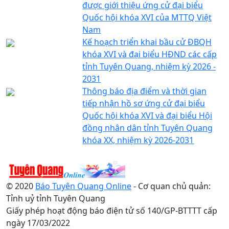
được giới thiệu ứng cử đại biểu
Quốc hội khóa XVI của MTTQ Việt
Nam
Kế hoạch triển khai bầu cử ĐBQH
khóa XVI và đại biểu HĐND các cấp
tỉnh Tuyên Quang, nhiệm kỳ 2026 -
2031
Thông báo địa điểm và thời gian
tiếp nhận hồ sơ ứng cử đại biểu
Quốc hội khóa XVI và đại biểu Hội
đồng nhân dân tỉnh Tuyên Quang
khóa XX, nhiệm kỳ 2026-2031
© 2020
Báo Tuyên Quang Online
- Cơ quan chủ quản:
Tỉnh uỷ tỉnh Tuyên Quang
Giấy phép hoạt động báo điện tử số 140/GP-BTTTT cấp
ngày 17/03/2022