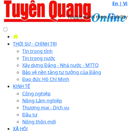
En |
Vi
Toggle main menu visibility
THỜI SỰ - CHÍNH TRỊ
Tin trong tỉnh
Tin trong nước
Xây dựng Đảng - Nhà nước - MTTQ
Bảo vệ nền tảng tư tưởng của Đảng
Đạo đức Hồ Chí Minh
KINH TẾ
Công nghiệp
Nông-Lâm nghiệp
Thương mại - Dịch vụ
Đầu tư
Nông thôn mới
XÃ HỘI